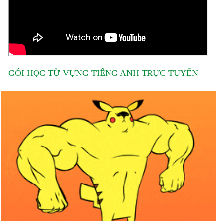
GÓI HỌC TỪ VỰNG TIẾNG ANH TRỰC TUYẾN