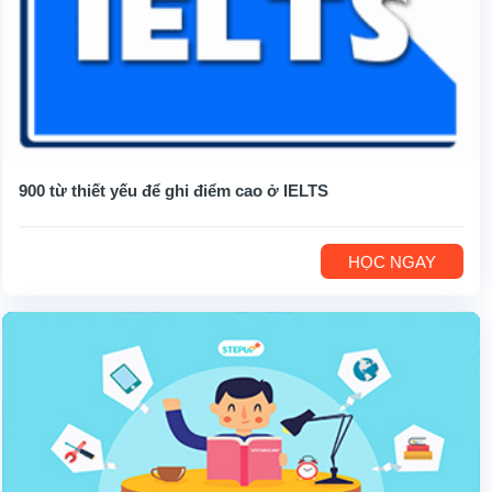
900 từ thiết yếu để ghi điểm cao ở IELTS
HỌC NGAY