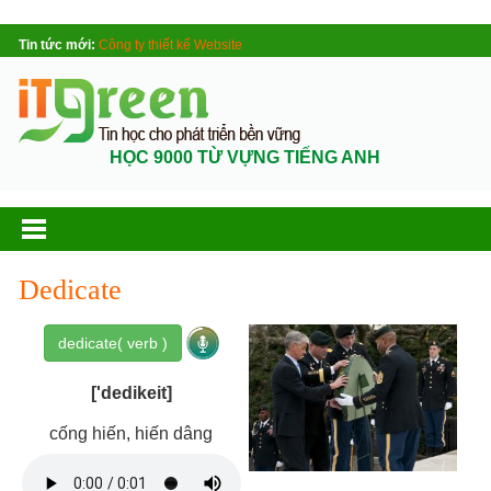
Tin tức mới:
Công ty thiết kế Website
HỌC 9000 TỪ VỰNG TIẾNG ANH
Dedicate
dedicate( verb )
['dedikeit]
cống hiến, hiến dâng