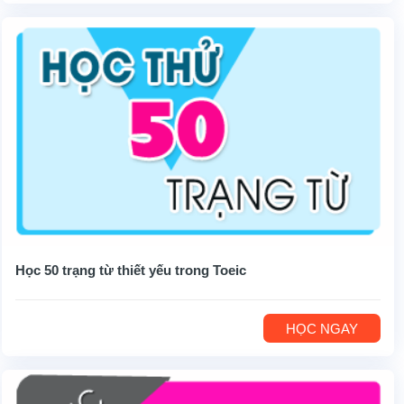
Học 50 trạng từ thiết yếu trong Toeic
HỌC NGAY