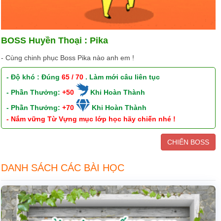
BOSS Huyền Thoại : Pika
- Cùng chinh phục Boss Pika nào anh em !
- Độ khó : Đúng
65 / 70
. Làm mới câu liên tục
- Phần Thưởng:
+50
Khi Hoàn Thành
- Phần Thưởng:
+70
Khi Hoàn Thành
- Nắm vững Từ Vựng mục lớp học hãy chiến nhé !
CHIẾN BOSS
DANH SÁCH CÁC BÀI HỌC