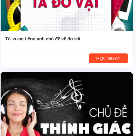
Từ vựng tiếng anh chủ đề về đồ vật
HỌC NGAY