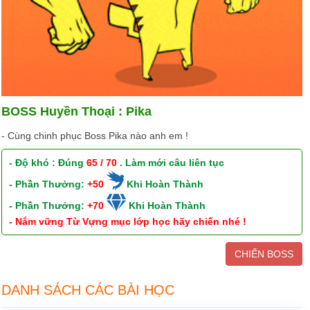
BOSS Huyền Thoại : Pika
- Cùng chinh phục Boss Pika nào anh em !
- Độ khó : Đúng
65 / 70
. Làm mới câu liên tục
- Phần Thưởng:
+50
Khi Hoàn Thành
- Phần Thưởng:
+70
Khi Hoàn Thành
- Nắm vững Từ Vựng mục lớp học hãy chiến nhé !
CHIẾN BOSS
DANH SÁCH CÁC BÀI HỌC