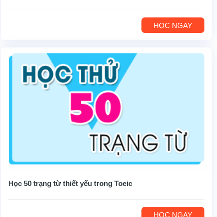
HỌC NGAY
Học 50 trạng từ thiết yếu trong Toeic
HỌC NGAY