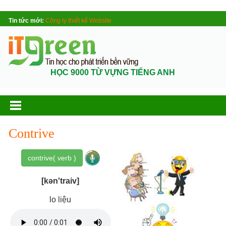
Tin tức mới:
Công ty thiết kế Website
HỌC 9000 TỪ VỰNG TIẾNG ANH
Contrive
contrive( verb )
[kən'traiv]
lo liệu