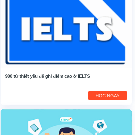
900 từ thiết yếu để ghi điểm cao ở IELTS
HỌC NGAY