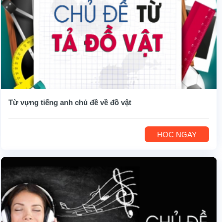
Từ vựng tiếng anh chủ đề về đồ vật
HỌC NGAY