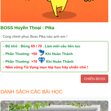
BOSS Huyền Thoại : Pika
- Cùng chinh phục Boss Pika nào anh em !
- Độ khó : Đúng
65 / 70
. Làm mới câu liên tục
- Phần Thưởng:
+50
Khi Hoàn Thành
- Phần Thưởng:
+70
Khi Hoàn Thành
- Nắm vững Từ Vựng mục lớp học hãy chiến nhé !
CHIẾN BOSS
DANH SÁCH CÁC BÀI HỌC