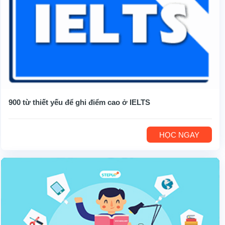
900 từ thiết yếu để ghi điểm cao ở IELTS
HỌC NGAY