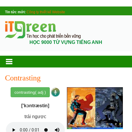
Tin tức mới:
Công ty thiết kế Website
HỌC 9000 TỪ VỰNG TIẾNG ANH
Contrasting
contrasting( adj )
['kɔntræstin]
trái ngược