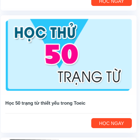
HỌC NGAY
Học 50 trạng từ thiết yếu trong Toeic
HỌC NGAY