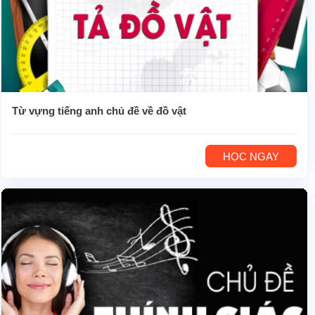
Từ vựng tiếng anh chủ đề về đồ vật
HỌC NGAY