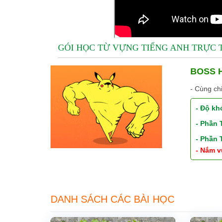
GÓI HỌC TỪ VỰNG TIẾNG ANH TRỰC
BOSS H
- Cùng ch
- Độ kh
- Phần
- Phần
- Nắm v
DANH SÁCH CÁC BÀI HỌC