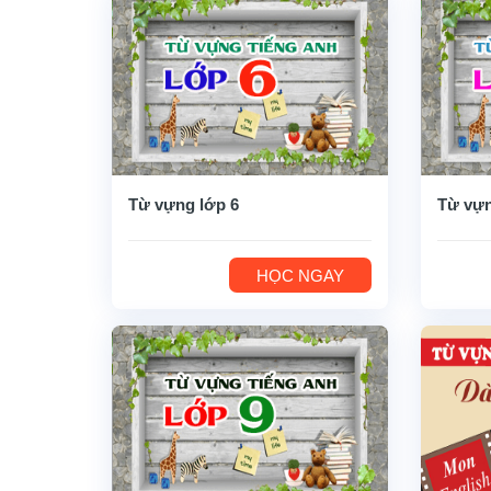
Từ vựng lớp 6
Từ vựn
HỌC NGAY