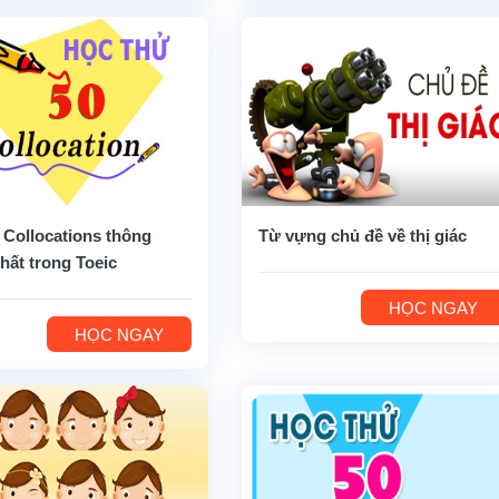
 Collocations thông
Từ vựng chủ đề về thị giác
hất trong Toeic
HỌC NGAY
HỌC NGAY