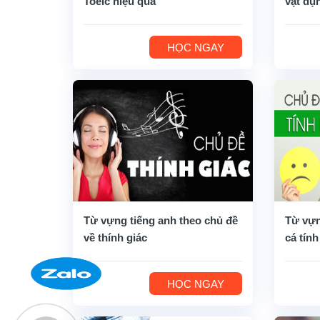
Toeic hiệu quả
vật dụ
HỌC NGAY
Từ vựng tiếng anh theo chủ đề
Từ vựn
về thính giác
cá tính
HỌC NGAY