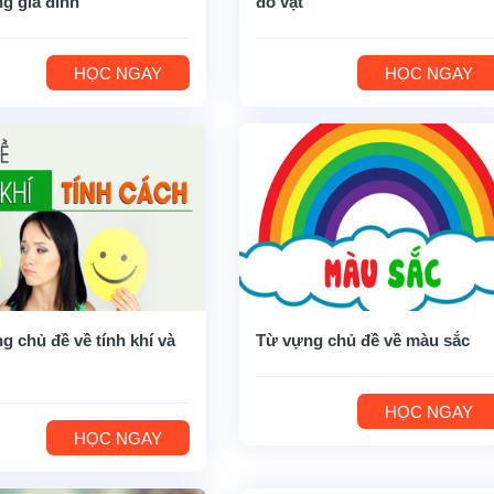
ng gia đình
đồ vật
HỌC NGAY
HỌC NGAY
g chủ đề về tính khí và
Từ vựng chủ đề về màu sắc
HỌC NGAY
HỌC NGAY