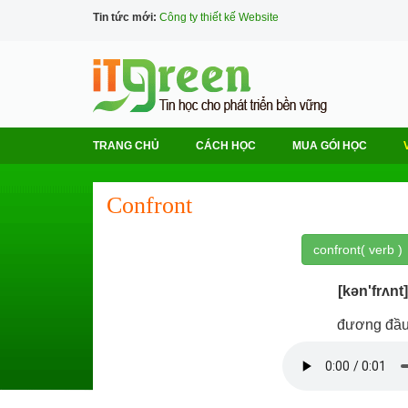
Tin tức mới:
Công ty thiết kế Website
TRANG CHỦ
CÁCH HỌC
MUA GÓI HỌC
Confront
confront( verb )
[kən'frʌnt]
đương đầ