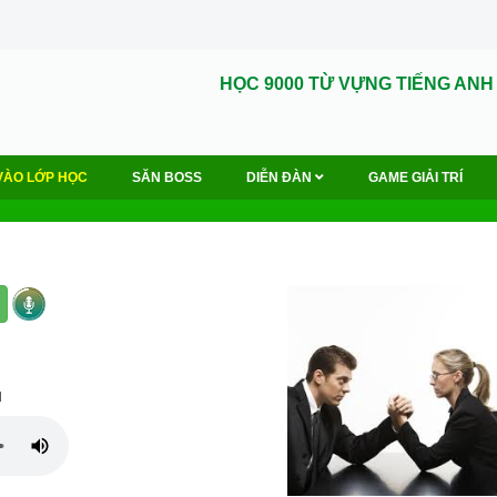
HỌC 9000 TỪ VỰNG TIẾNG ANH
VÀO LỚP HỌC
SĂN BOSS
DIỄN ĐÀN
GAME GIẢI TRÍ
u