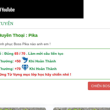
 TUYẾN
uyền Thoại : Pika
inh phục Boss Pika nào anh em !
ó : Đúng
65 / 70
. Làm mới câu liên tục
 Thưởng:
+50
Khi Hoàn Thành
 Thưởng:
+70
Khi Hoàn Thành
ững Từ Vựng mục lớp học hãy chiến nhé !
CHIẾN BOS