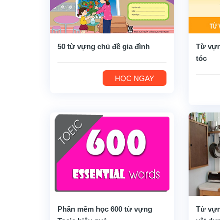
50 từ vựng chủ đề gia đình
Từ vựn
tóc
HỌC NGAY
Phần mềm học 600 từ vựng
Từ vựn