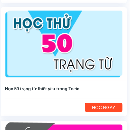
Học 50 trạng từ thiết yếu trong Toeic
HỌC NGAY