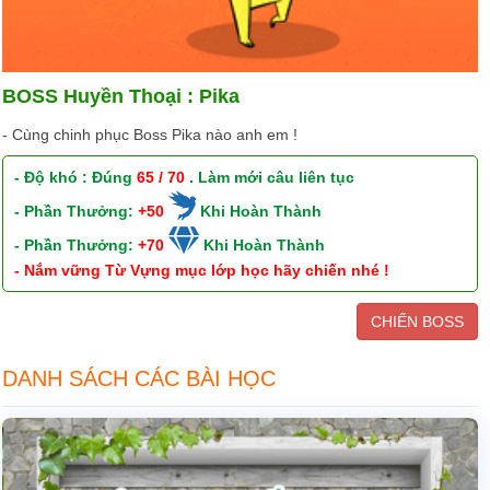
BOSS Huyền Thoại : Pika
- Cùng chinh phục Boss Pika nào anh em !
- Độ khó : Đúng
65 / 70
. Làm mới câu liên tục
- Phần Thưởng:
+50
Khi Hoàn Thành
- Phần Thưởng:
+70
Khi Hoàn Thành
- Nắm vững Từ Vựng mục lớp học hãy chiến nhé !
CHIẾN BOSS
DANH SÁCH CÁC BÀI HỌC