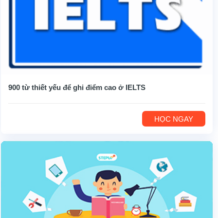
900 từ thiết yếu để ghi điểm cao ở IELTS
HỌC NGAY