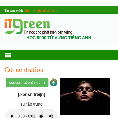
Tin tức mới:
Công ty thiết kế Website
HỌC 9000 TỪ VỰNG TIẾNG ANH
Concentration
concentration( noun )
[,kɔnsn'trei∫n]
sự tập trung