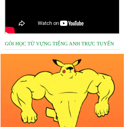
GÓI HỌC TỪ VỰNG TIẾNG ANH TRỰC TUYẾN