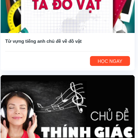
Từ vựng tiếng anh chủ đề về đồ vật
HỌC NGAY