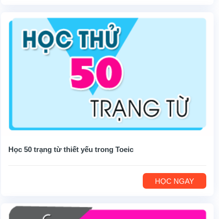
Học 50 trạng từ thiết yếu trong Toeic
HỌC NGAY