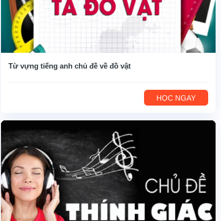
Từ vựng tiếng anh chủ đề về đồ vật
HỌC NGAY