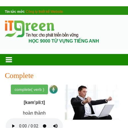
Tin tức mới:
Công ty thiết kế Website
HỌC 9000 TỪ VỰNG TIẾNG ANH
Complete
complete( verb )
[kəm'pli:t]
hoàn thành