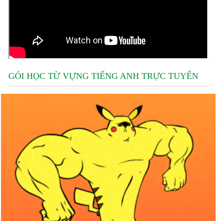
GÓI HỌC TỪ VỰNG TIẾNG ANH TRỰC TUYẾN