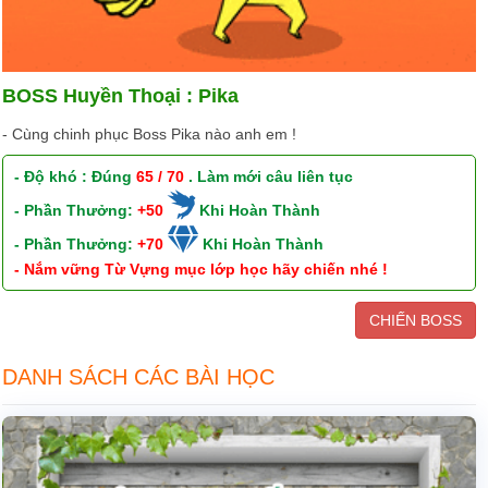
BOSS Huyền Thoại : Pika
- Cùng chinh phục Boss Pika nào anh em !
- Độ khó : Đúng
65 / 70
. Làm mới câu liên tục
- Phần Thưởng:
+50
Khi Hoàn Thành
- Phần Thưởng:
+70
Khi Hoàn Thành
- Nắm vững Từ Vựng mục lớp học hãy chiến nhé !
CHIẾN BOSS
DANH SÁCH CÁC BÀI HỌC