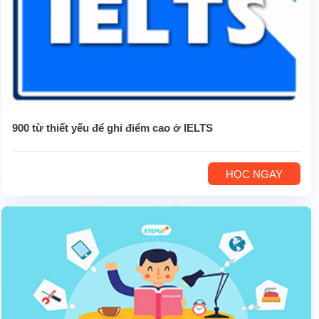
900 từ thiết yếu để ghi điểm cao ở IELTS
HỌC NGAY