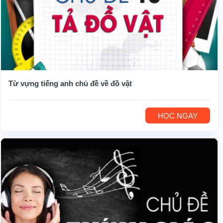
Từ vựng tiếng anh chủ đề về đồ vật
HỌC NGAY