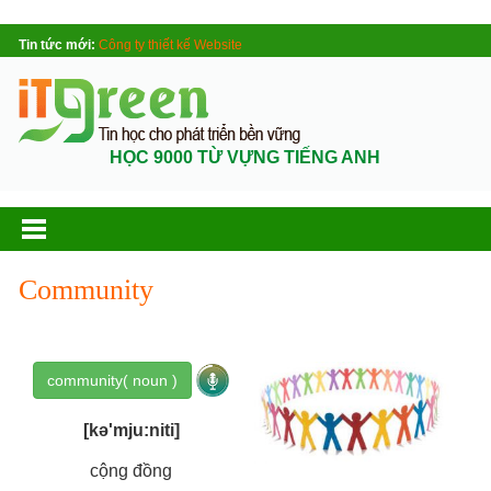
Tin tức mới:
Công ty thiết kế Website
HỌC 9000 TỪ VỰNG TIẾNG ANH
Community
community( noun )
[kə'mju:niti]
cộng đồng