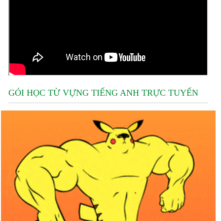
GÓI HỌC TỪ VỰNG TIẾNG ANH TRỰC TUYẾN