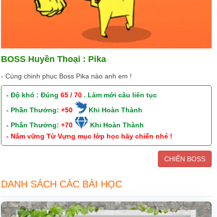
BOSS Huyền Thoại : Pika
- Cùng chinh phục Boss Pika nào anh em !
- Độ khó : Đúng
65 / 70
. Làm mới câu liên tục
- Phần Thưởng:
+50
Khi Hoàn Thành
- Phần Thưởng:
+70
Khi Hoàn Thành
- Nắm vững Từ Vựng mục lớp học hãy chiến nhé !
CHIẾN BOSS
DANH SÁCH CÁC BÀI HỌC