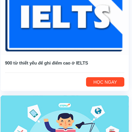
900 từ thiết yếu để ghi điểm cao ở IELTS
HỌC NGAY