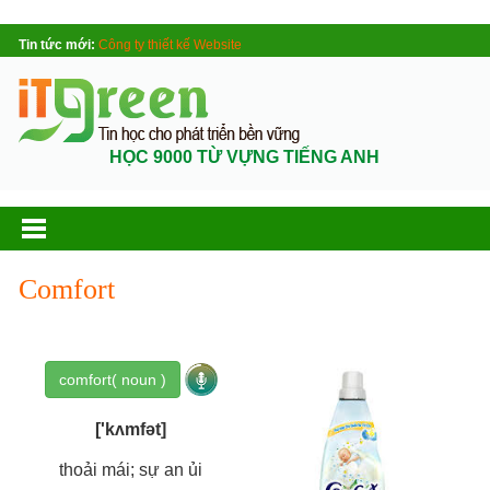
Tin tức mới:
Công ty thiết kế Website
HỌC 9000 TỪ VỰNG TIẾNG ANH
Comfort
comfort( noun )
['kʌmfət]
thoải mái; sự an ủi