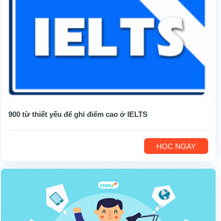
900 từ thiết yếu để ghi điểm cao ở IELTS
HỌC NGAY