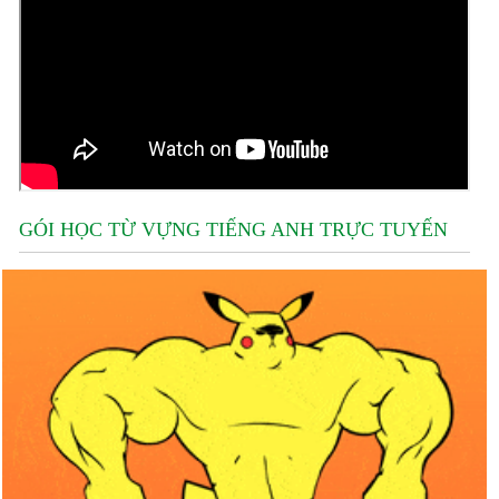
GÓI HỌC TỪ VỰNG TIẾNG ANH TRỰC TUYẾN