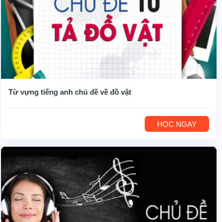
Từ vựng tiếng anh chủ đề về đồ vật
HỌC NGAY