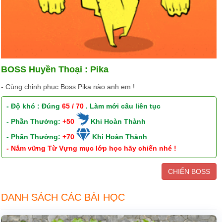
BOSS Huyền Thoại : Pika
- Cùng chinh phục Boss Pika nào anh em !
- Độ khó : Đúng
65 / 70
. Làm mới câu liên tục
- Phần Thưởng:
+50
Khi Hoàn Thành
- Phần Thưởng:
+70
Khi Hoàn Thành
- Nắm vững Từ Vựng mục lớp học hãy chiến nhé !
CHIẾN BOSS
DANH SÁCH CÁC BÀI HỌC