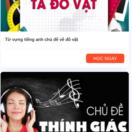
Từ vựng tiếng anh chủ đề về đồ vật
HỌC NGAY