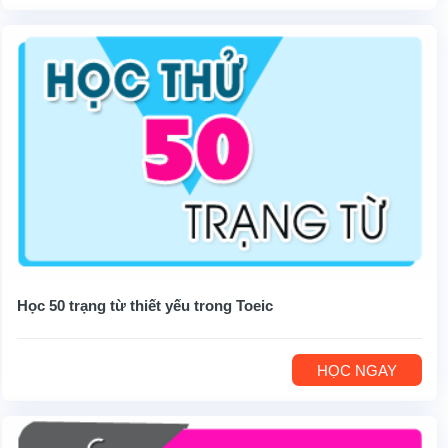
Học 50 trạng từ thiết yếu trong Toeic
HỌC NGAY