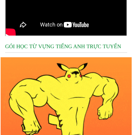
GÓI HỌC TỪ VỰNG TIẾNG ANH TRỰC TUYẾN