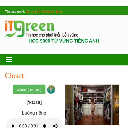
Tin tức mới:
Công ty thiết kế Website
HỌC 9000 TỪ VỰNG TIẾNG ANH
Closet
closet( noun )
['klɔzit]
buồng riêng