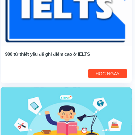
900 từ thiết yếu để ghi điểm cao ở IELTS
HỌC NGAY