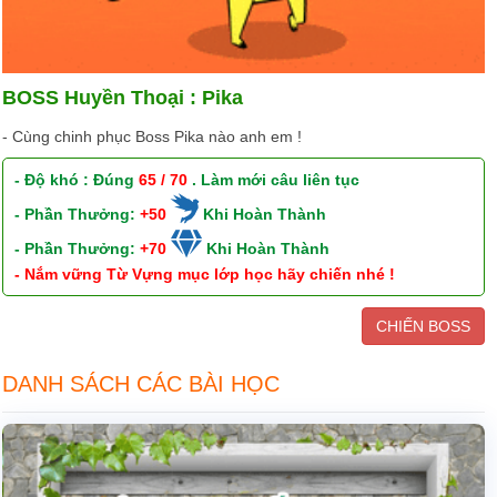
BOSS Huyền Thoại : Pika
- Cùng chinh phục Boss Pika nào anh em !
- Độ khó : Đúng
65 / 70
. Làm mới câu liên tục
- Phần Thưởng:
+50
Khi Hoàn Thành
- Phần Thưởng:
+70
Khi Hoàn Thành
- Nắm vững Từ Vựng mục lớp học hãy chiến nhé !
CHIẾN BOSS
DANH SÁCH CÁC BÀI HỌC