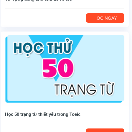
HỌC NGAY
Học 50 trạng từ thiết yếu trong Toeic