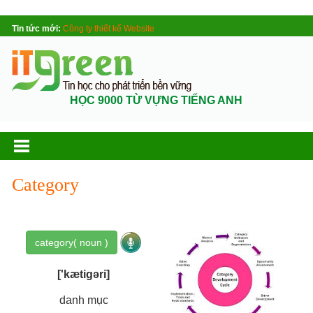
Tin tức mới:
Công ty thiết kế Website
HỌC 9000 TỪ VỰNG TIẾNG ANH
Category
category( noun )
['kætigəri]
danh mục