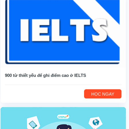
900 từ thiết yếu để ghi điểm cao ở IELTS
HỌC NGAY