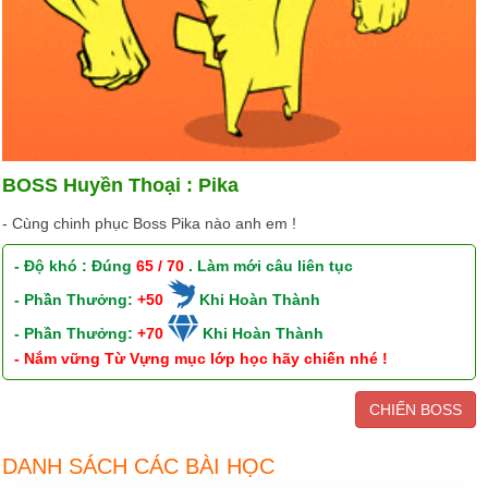
BOSS Huyền Thoại : Pika
- Cùng chinh phục Boss Pika nào anh em !
- Độ khó : Đúng
65 / 70
. Làm mới câu liên tục
- Phần Thưởng:
+50
Khi Hoàn Thành
- Phần Thưởng:
+70
Khi Hoàn Thành
- Nắm vững Từ Vựng mục lớp học hãy chiến nhé !
CHIẾN BOSS
DANH SÁCH CÁC BÀI HỌC