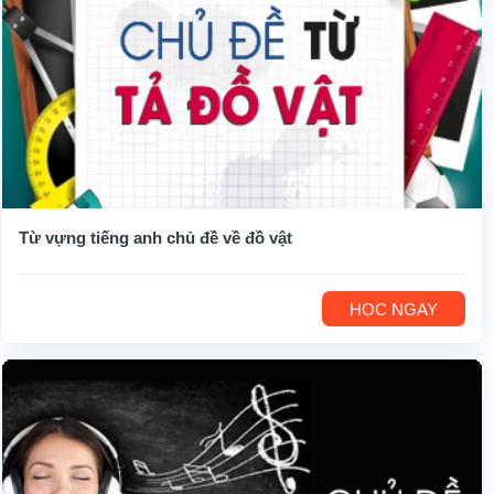
Từ vựng tiếng anh chủ đề về đồ vật
HỌC NGAY