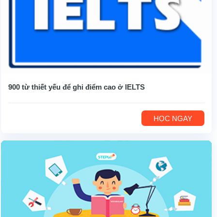
900 từ thiết yếu để ghi điểm cao ở IELTS
HỌC NGAY