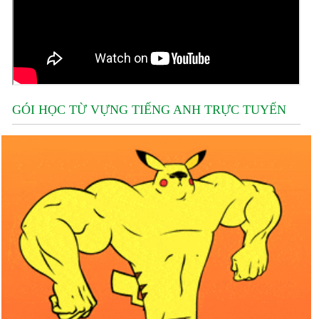
GÓI HỌC TỪ VỰNG TIẾNG ANH TRỰC TUYẾN