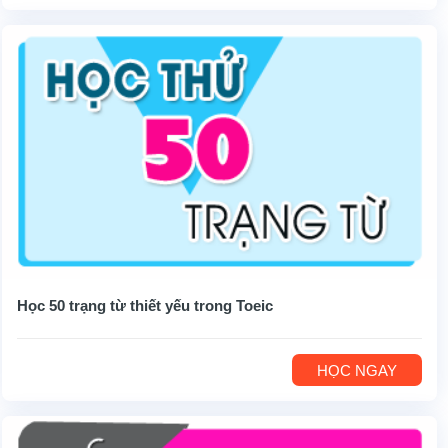
Học 50 trạng từ thiết yếu trong Toeic
HỌC NGAY