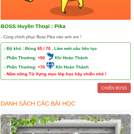
BOSS Huyền Thoại : Pika
- Cùng chinh phục Boss Pika nào anh em !
- Độ khó : Đúng
65 / 70
. Làm mới câu liên tục
- Phần Thưởng:
+50
Khi Hoàn Thành
- Phần Thưởng:
+70
Khi Hoàn Thành
- Nắm vững Từ Vựng mục lớp học hãy chiến nhé !
CHIẾN BOSS
DANH SÁCH CÁC BÀI HỌC