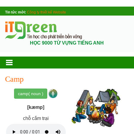
Tin tức mới:
Công ty thiết kế Website
HỌC 9000 TỪ VỰNG TIẾNG ANH
Camp
camp( noun )
[kæmp]
chỗ cắm trại