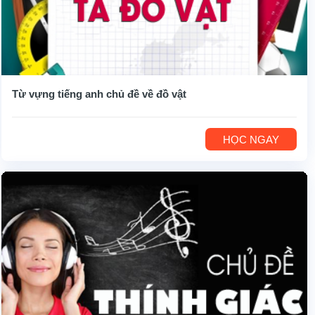
Từ vựng tiếng anh chủ đề về đồ vật
HỌC NGAY