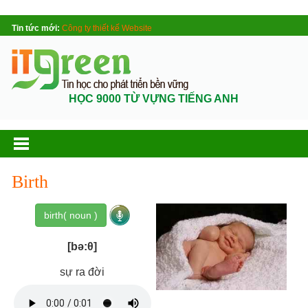
Tin tức mới:
Công ty thiết kế Website
HỌC 9000 TỪ VỰNG TIẾNG ANH
Birth
birth( noun )
[bə:θ]
sự ra đời