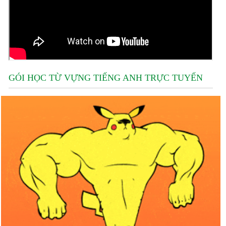
GÓI HỌC TỪ VỰNG TIẾNG ANH TRỰC TUYẾN