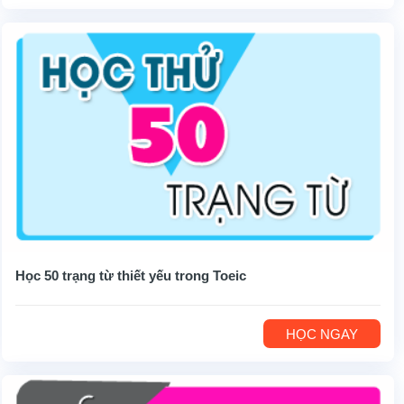
Học 50 trạng từ thiết yếu trong Toeic
HỌC NGAY