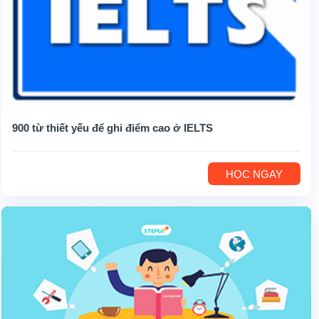
900 từ thiết yếu để ghi điểm cao ở IELTS
HỌC NGAY