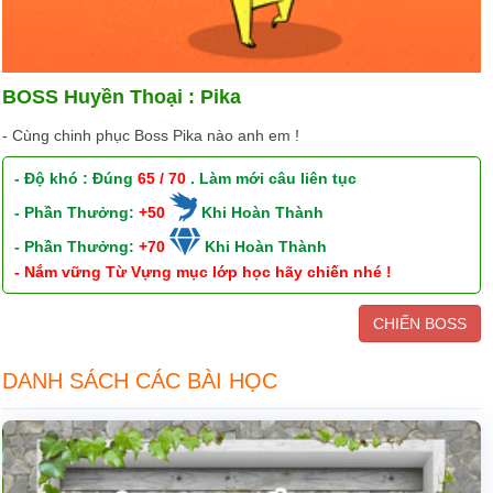
BOSS Huyền Thoại : Pika
- Cùng chinh phục Boss Pika nào anh em !
- Độ khó : Đúng
65 / 70
. Làm mới câu liên tục
- Phần Thưởng:
+50
Khi Hoàn Thành
- Phần Thưởng:
+70
Khi Hoàn Thành
- Nắm vững Từ Vựng mục lớp học hãy chiến nhé !
CHIẾN BOSS
DANH SÁCH CÁC BÀI HỌC