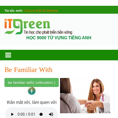
Tin tức mới:
Công ty thiết kế Website
HỌC 9000 TỪ VỰNG TIẾNG ANH
Be Familiar With
be familiar with( collocation )
thân mật với, làm quen với