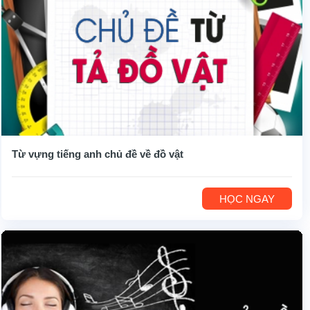
Từ vựng tiếng anh chủ đề về đồ vật
HỌC NGAY