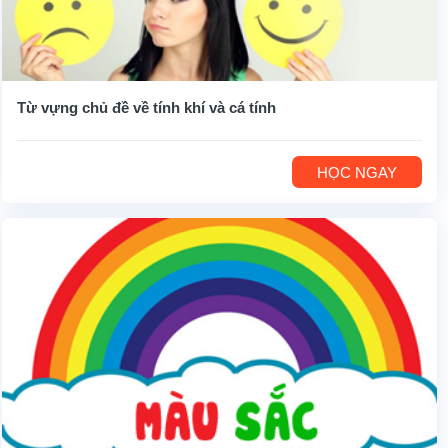
Từ vựng chủ đề về tính khí và cá tính
HỌC NGAY