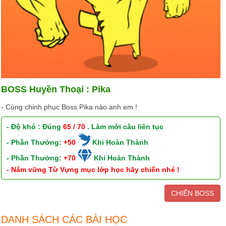
BOSS Huyền Thoại : Pika
- Cùng chinh phục Boss Pika nào anh em !
- Độ khó : Đúng
65 / 70
. Làm mới câu liên tục
- Phần Thưởng:
+50
Khi Hoàn Thành
- Phần Thưởng:
+70
Khi Hoàn Thành
- Nắm vững Từ Vựng mục lớp học hãy chiến nhé !
CHIẾN BOSS
DANH SÁCH CÁC BÀI HỌC