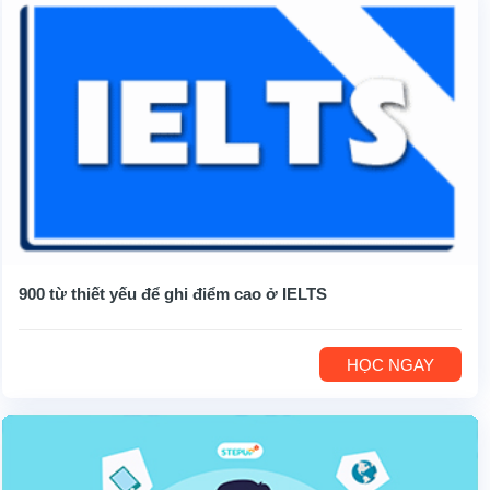
900 từ thiết yếu để ghi điểm cao ở IELTS
HỌC NGAY