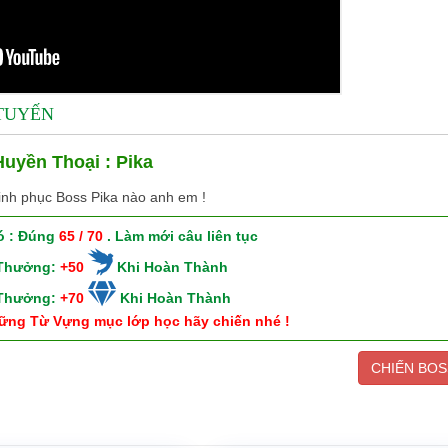
 TUYẾN
uyền Thoại : Pika
inh phục Boss Pika nào anh em !
ó : Đúng
65 / 70
. Làm mới câu liên tục
 Thưởng:
+50
Khi Hoàn Thành
 Thưởng:
+70
Khi Hoàn Thành
ững Từ Vựng mục lớp học hãy chiến nhé !
CHIẾN BOS