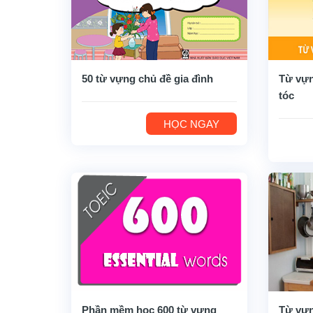
50 từ vựng chủ đề gia đình
Từ vựn
tóc
HỌC NGAY
Phần mềm học 600 từ vựng
Từ vựn