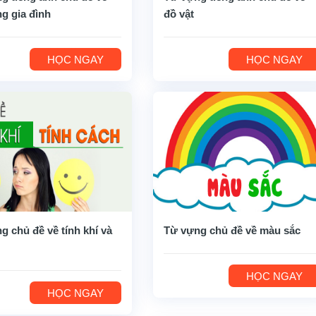
ng gia đình
đồ vật
HỌC NGAY
HỌC NGAY
g chủ đề về tính khí và
Từ vựng chủ đề về màu sắc
HỌC NGAY
HỌC NGAY