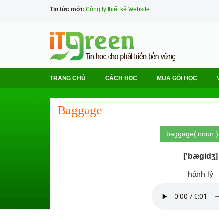
Tin tức mới:
Công ty thiết kế Website
TRANG CHỦ
CÁCH HỌC
MUA GÓI HỌC
Baggage
baggage( noun )
['bægidʒ]
hành lý