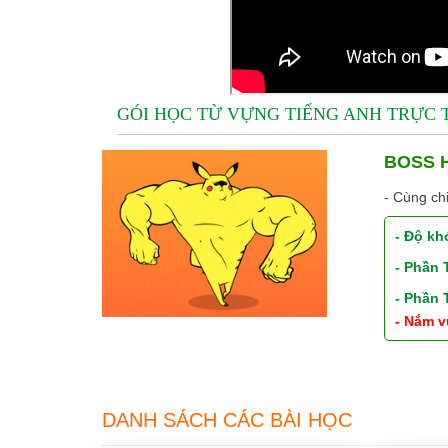
GÓI HỌC TỪ VỰNG TIẾNG ANH TRỰC
BOSS H
- Cùng ch
- Độ kh
- Phần
- Phần
- Nắm v
DANH SÁCH CÁC BÀI HỌC