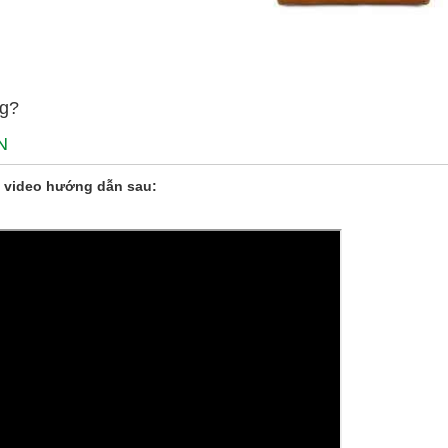
ng?
N
 video hướng dẫn sau: