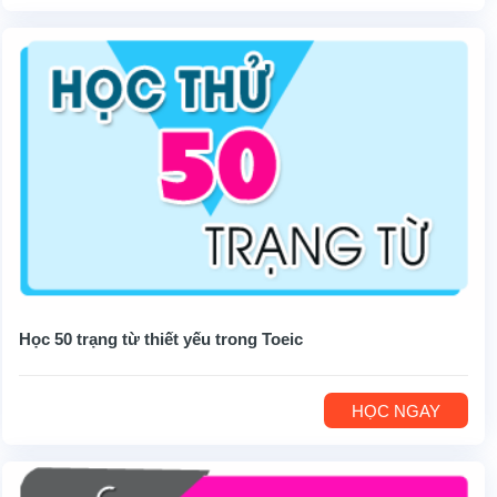
Học 50 trạng từ thiết yếu trong Toeic
HỌC NGAY