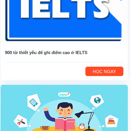
900 từ thiết yếu để ghi điểm cao ở IELTS
HỌC NGAY