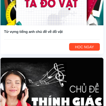
Từ vựng tiếng anh chủ đề về đồ vật
HỌC NGAY