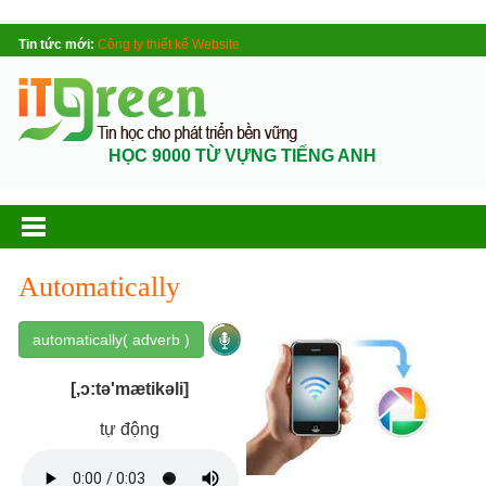
Tin tức mới:
Công ty thiết kế Website
HỌC 9000 TỪ VỰNG TIẾNG ANH
Automatically
automatically( adverb )
[,ɔ:tə'mætikəli]
tự động