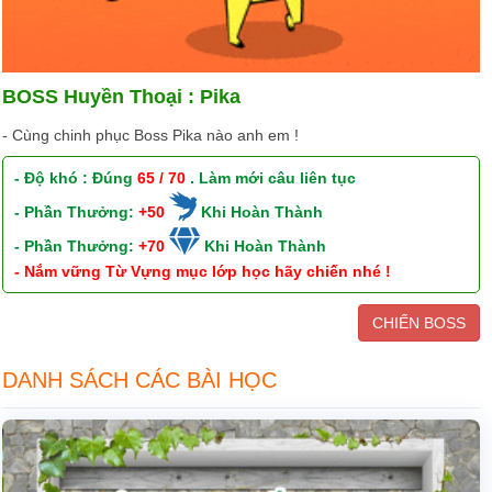
BOSS Huyền Thoại : Pika
- Cùng chinh phục Boss Pika nào anh em !
- Độ khó : Đúng
65 / 70
. Làm mới câu liên tục
- Phần Thưởng:
+50
Khi Hoàn Thành
- Phần Thưởng:
+70
Khi Hoàn Thành
- Nắm vững Từ Vựng mục lớp học hãy chiến nhé !
CHIẾN BOSS
DANH SÁCH CÁC BÀI HỌC