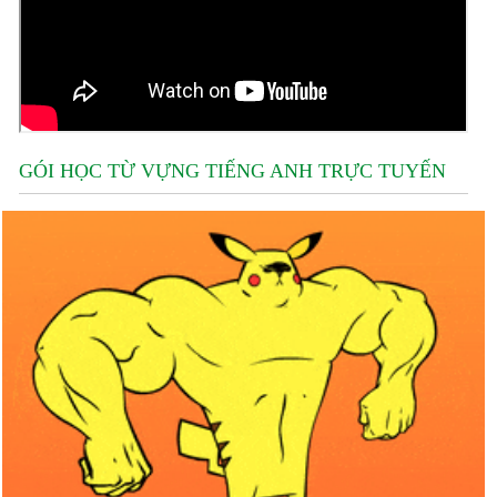
GÓI HỌC TỪ VỰNG TIẾNG ANH TRỰC TUYẾN