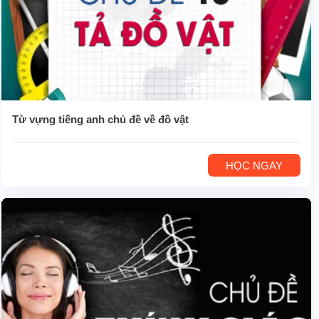
Từ vựng tiếng anh chủ đề về đồ vật
HỌC NGAY