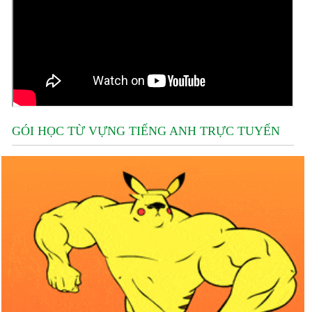
GÓI HỌC TỪ VỰNG TIẾNG ANH TRỰC TUYẾN