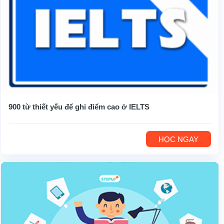
900 từ thiết yếu để ghi điểm cao ở IELTS
HỌC NGAY