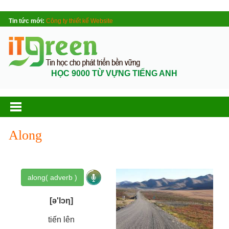
Tin tức mới:
Công ty thiết kế Website
HỌC 9000 TỪ VỰNG TIẾNG ANH
Along
along( adverb )
[ə'lɔη]
tiến lên