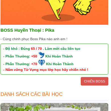
BOSS Huyền Thoại : Pika
- Cùng chinh phục Boss Pika nào anh em !
- Độ khó : Đúng
65 / 70
. Làm mới câu liên tục
- Phần Thưởng:
+50
Khi Hoàn Thành
- Phần Thưởng:
+70
Khi Hoàn Thành
- Nắm vững Từ Vựng mục lớp học hãy chiến nhé !
CHIẾN BOSS
DANH SÁCH CÁC BÀI HỌC