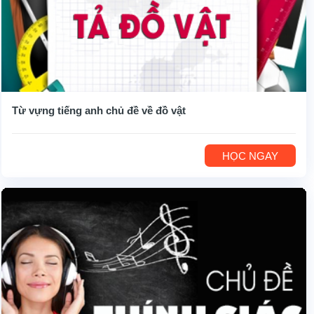
Từ vựng tiếng anh chủ đề về đồ vật
HỌC NGAY