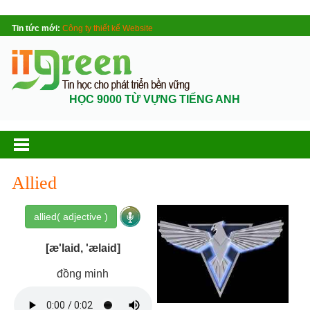
Tin tức mới:
Công ty thiết kế Website
HỌC 9000 TỪ VỰNG TIẾNG ANH
Allied
allied( adjective )
[æ'laid, 'ælaid]
đồng minh