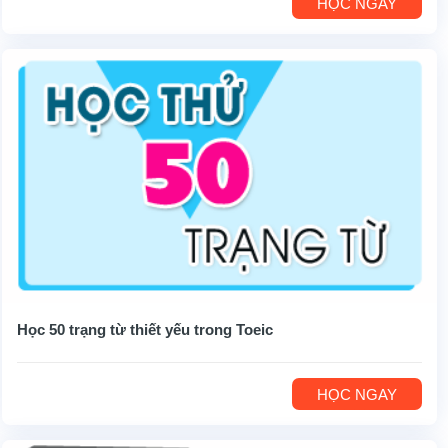
HỌC NGAY
Học 50 trạng từ thiết yếu trong Toeic
HỌC NGAY