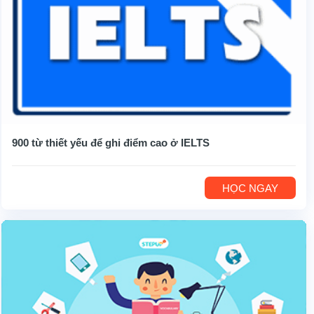
900 từ thiết yếu để ghi điểm cao ở IELTS
HỌC NGAY