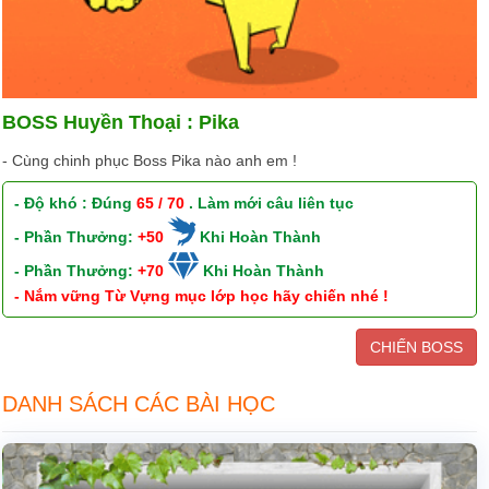
BOSS Huyền Thoại : Pika
- Cùng chinh phục Boss Pika nào anh em !
- Độ khó : Đúng
65 / 70
. Làm mới câu liên tục
- Phần Thưởng:
+50
Khi Hoàn Thành
- Phần Thưởng:
+70
Khi Hoàn Thành
- Nắm vững Từ Vựng mục lớp học hãy chiến nhé !
CHIẾN BOSS
DANH SÁCH CÁC BÀI HỌC