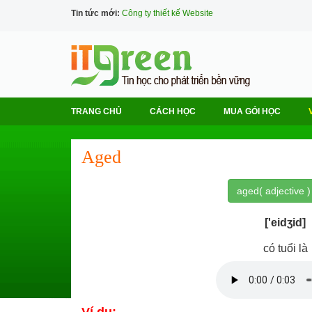
Tin tức mới:
Công ty thiết kế Website
TRANG CHỦ
CÁCH HỌC
MUA GÓI HỌC
Aged
aged( adjective )
['eidʒid]
có tuổi là