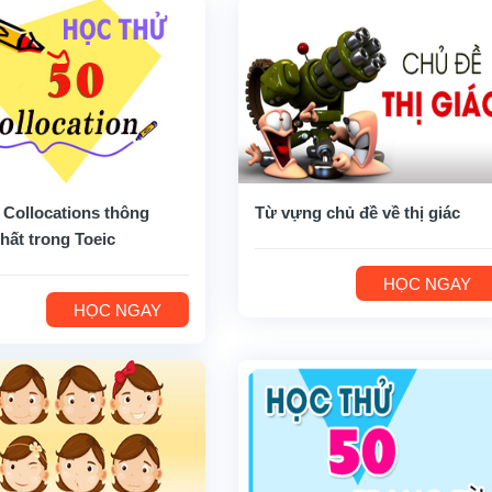
 Collocations thông
Từ vựng chủ đề về thị giác
hất trong Toeic
HỌC NGAY
HỌC NGAY