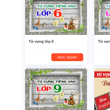
Từ vựng lớp 6
Từ vựn
HỌC NGAY