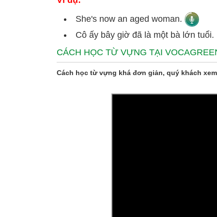
Ví dụ:
She's now an aged woman.
Cô ấy bây giờ đã là một bà lớn tuổi.
CÁCH HỌC TỪ VỰNG TẠI VOCAGREE
Cách học từ vựng khá đơn giản, quý khách xem