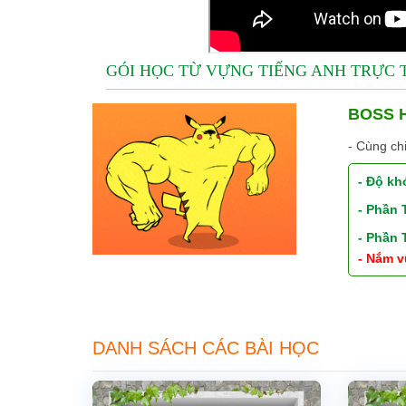
GÓI HỌC TỪ VỰNG TIẾNG ANH TRỰC
BOSS H
- Cùng ch
- Độ kh
- Phần
- Phần
- Nắm v
DANH SÁCH CÁC BÀI HỌC