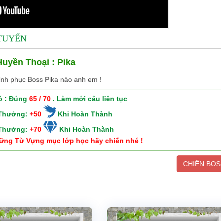
 TUYẾN
uyền Thoại : Pika
inh phục Boss Pika nào anh em !
ó : Đúng
65 / 70
. Làm mới câu liên tục
 Thưởng:
+50
Khi Hoàn Thành
 Thưởng:
+70
Khi Hoàn Thành
ững Từ Vựng mục lớp học hãy chiến nhé !
CHIẾN BOS