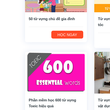
50 từ vựng chủ đề gia đình
Từ vựn
tóc
HỌC NGAY
Phần mềm học 600 từ vựng
Từ vựn
Toeic hiệu quả
vật dụ