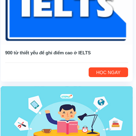
900 từ thiết yếu để ghi điểm cao ở IELTS
HỌC NGAY