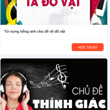
Từ vựng tiếng anh chủ đề về đồ vật
HỌC NGAY