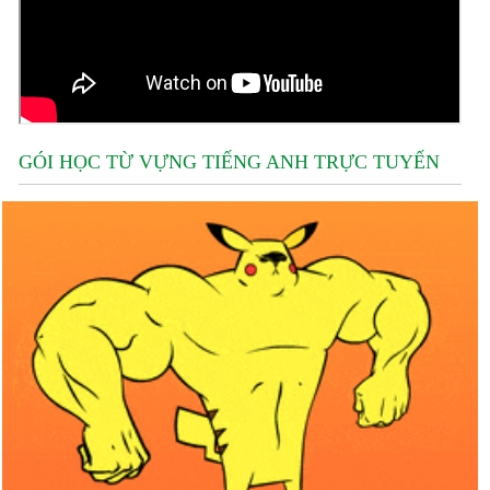
GÓI HỌC TỪ VỰNG TIẾNG ANH TRỰC TUYẾN