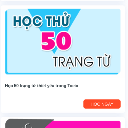
Học 50 trạng từ thiết yếu trong Toeic
HỌC NGAY