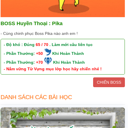
BOSS Huyền Thoại : Pika
- Cùng chinh phục Boss Pika nào anh em !
- Độ khó : Đúng
65 / 70
. Làm mới câu liên tục
- Phần Thưởng:
+50
Khi Hoàn Thành
- Phần Thưởng:
+70
Khi Hoàn Thành
- Nắm vững Từ Vựng mục lớp học hãy chiến nhé !
CHIẾN BOSS
DANH SÁCH CÁC BÀI HỌC