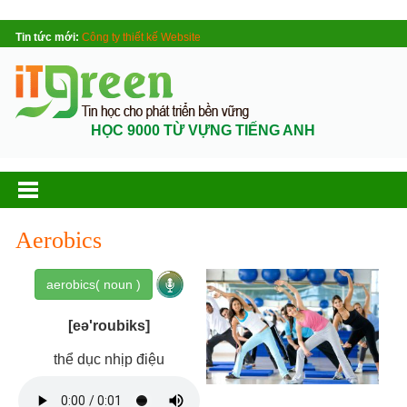
Tin tức mới:
Công ty thiết kế Website
HỌC 9000 TỪ VỰNG TIẾNG ANH
Aerobics
aerobics( noun )
[eə'roubiks]
thể dục nhịp điệu