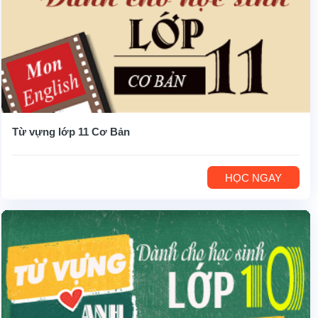
Từ vựng lớp 11 Cơ Bản
HỌC NGAY