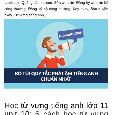
facebook
,
Quảng cáo coccoc
,
Sửa website
,
Đăng ký website bộ
công thương
,
Đăng ký bộ công thương
,
Key bkav
,
Bản quyền
bkav
,
Từ vựng tiếng anh
,
Học
từ vựng tiếng anh lớp 11
unit 10
: 6 cách học từ vựng