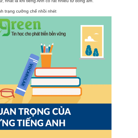
, nhất là khi tiếng Anh có rất nhiều từ đồng âm.
ình trạng cưỡng chế nhồi nhét