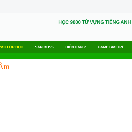
HỌC 9000 TỪ VỰNG TIẾNG ANH
VÀO LỚP HỌC
SĂN BOSS
DIỄN ĐÀN
GAME GIẢI TRÍ
 Âm