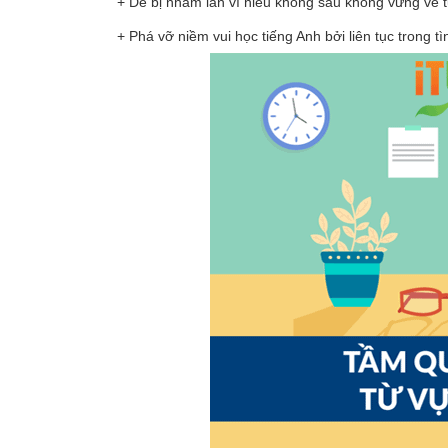
+ Dễ bị nhầm lẫn vì hiểu không sâu không vững về từ
+ Phá vỡ niềm vui học tiếng Anh bởi liên tục trong t