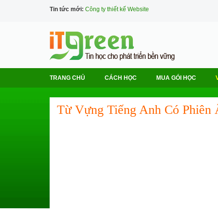
Tin tức mới:
Công ty thiết kế Website
TRANG CHỦ
CÁCH HỌC
MUA GÓI HỌC
Từ Vựng Tiếng Anh Có Phiên