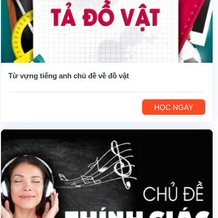
Từ vựng tiếng anh chủ đề về đồ vật
HỌC NGAY