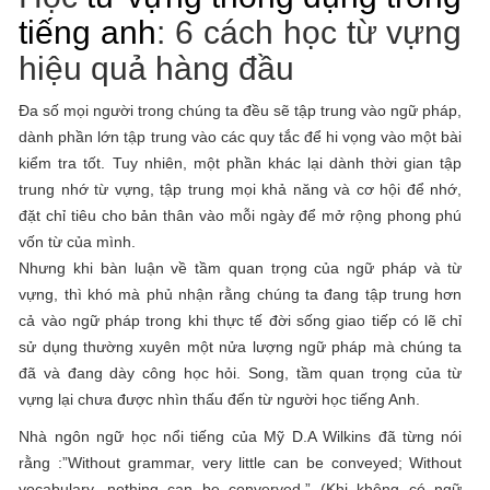
tiếng anh
: 6 cách học từ vựng
hiệu quả hàng đầu
Đa số mọi người trong chúng ta đều sẽ tập trung vào ngữ pháp,
dành phần lớn tập trung vào các quy tắc để hi vọng vào một bài
kiểm tra tốt. Tuy nhiên, một phần khác lại dành thời gian tập
trung nhớ từ vựng, tập trung mọi khả năng và cơ hội để nhớ,
đặt chỉ tiêu cho bản thân vào mỗi ngày để mở rộng phong phú
vốn từ của mình.
Nhưng khi bàn luận về tầm quan trọng của ngữ pháp và từ
vựng, thì khó mà phủ nhận rằng chúng ta đang tập trung hơn
cả vào ngữ pháp trong khi thực tế đời sống giao tiếp có lẽ chỉ
sử dụng thường xuyên một nửa lượng ngữ pháp mà chúng ta
đã và đang dày công học hỏi. Song, tầm quan trọng của từ
vựng lại chưa được nhìn thấu đến từ người học tiếng Anh.
Nhà ngôn ngữ học nổi tiếng của Mỹ D.A Wilkins đã từng nói
rằng :”Without grammar, very little can be conveyed; Without
vocabulary, nothing can be converyed.” (Khi không có ngữ