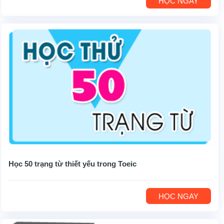
HỌC NGAY
Học 50 trạng từ thiết yếu trong Toeic
HỌC NGAY