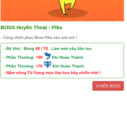
BOSS Huyền Thoại : Pika
- Cùng chinh phục Boss Pika nào anh em !
- Độ khó : Đúng
65 / 70
. Làm mới câu liên tục
- Phần Thưởng:
+50
Khi Hoàn Thành
- Phần Thưởng:
+70
Khi Hoàn Thành
- Nắm vững Từ Vựng mục lớp học hãy chiến nhé !
CHIẾN BOSS