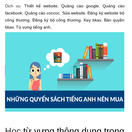
Dich vụ:
Thiết kế website
,
Quảng cáo google
,
Quảng cáo
facebook
,
Quảng cáo coccoc
,
Sửa website
,
Đăng ký website bộ
công thương
,
Đăng ký bộ công thương
,
Key bkav
,
Bản quyền
bkav
,
Từ vựng tiếng anh
,
Học
từ vựng thông dụng trong