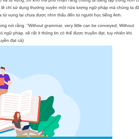
 và từ vựng, thì khó mà phủ nhận rằng chúng ta đang tập trung hơn c
 có lẽ chỉ sử dụng thường xuyên một nửa lượng ngữ pháp mà chúng ta đ
 từ vựng lại chưa được nhìn thấu đến từ người học tiếng Anh.
ng nói rằng :”Without grammar, very little can be conveyed; Without
 ngữ pháp, sẽ rất ít thông tin có thể được truyền đạt, tuy nhiên khi
uyền đạt cả)