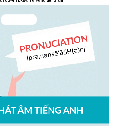
ản quyền bkav
,
Từ vựng tiếng anh
,