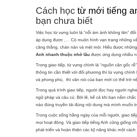
Cách học
từ mới tiếng a
bạn chưa biết
Việc học từ vựng luôn là “nỗi ám ảnh không tên” đối
áp dụng được ,… Có muôn hình vạn trạng những vấn đ
căng thẳng, chán nản và mệt mỏi. Hiểu được những
Anh nhanh thuộc nhớ lâu
được ứng dụng nhiều nhấ
Trong giao tiếp, từ vựng chính là “nguồn căn gốc r
thông tin cần thiết với đối phương thì từ vựng chín
và phong phú, thì văn nói của bạn mới có thể trở nên
Trong quá trình giao tiếp, người đọc hay người ngh
ngữ pháp và câu cú. Bởi lẽ, kể cả khi bạn nắm chắc
nào đúng truyền tải đúng nội dung mà mình muốn t
Trong cuộc sống hằng ngày của mỗi người, giao tiếp
mọi hoạt động. Và giao tiếp tiếng Anh cũng giống nh
phát triển và hoàn thiện các kỹ năng khác một cách