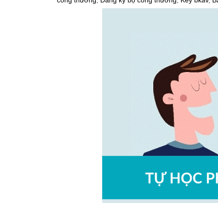
công thương
,
Đăng ký bộ công thương
,
Key bkav
,
B