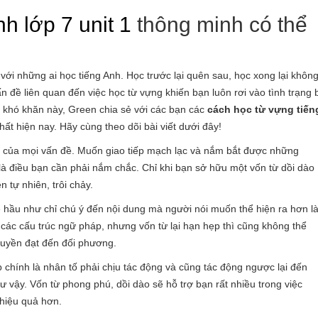
nh lớp 7 unit 1
thông minh có thể
 với những ai học tiếng Anh. Học trước lại quên sau, học xong lại khôn
ề liên quan đến việc học từ vựng khiến bạn luôn rơi vào tình trạng b
 khó khăn này, Green chia sẻ với các bạn các
cách học từ vựng tiến
t hiện nay. Hãy cùng theo dõi bài viết dưới đây!
ễ” của mọi vấn đề. Muốn giao tiếp mạch lạc và nắm bắt được những
h là điều bạn cần phải nắm chắc. Chỉ khi bạn sở hữu một vốn từ dồi dào
 tự nhiên, trôi chảy.
e hầu như chỉ chú ý đến nội dung mà người nói muốn thể hiện ra hơn l
 các cấu trúc ngữ pháp, nhưng vốn từ lại hạn hẹp thì cũng không thể
ruyền đạt đến đối phương.
 chính là nhân tố phải chịu tác động và cũng tác động ngược lại đến
ư vậy. Vốn từ phong phú, dồi dào sẽ hỗ trợ bạn rất nhiều trong việc
 hiệu quả hơn.