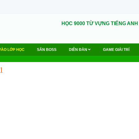
HỌC 9000 TỪ VỰNG TIẾNG ANH
VÀO LỚP HỌC
SĂN BOSS
DIỄN ĐÀN
GAME GIẢI TRÍ
1