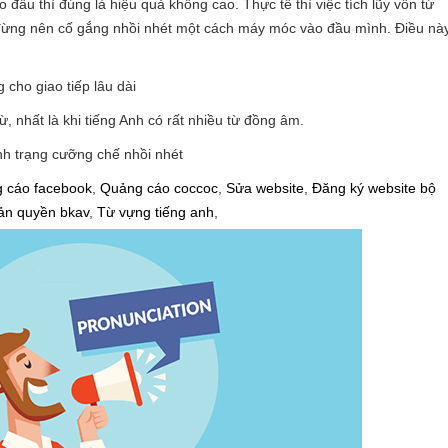
đầu thì đúng là hiệu quả không cao. Thực tế thì việc tích lũy vốn từ
n đừng nên cố gắng nhồi nhét một cách máy móc vào đầu mình. Điều nà
 cho giao tiếp lâu dài
, nhất là khi tiếng Anh có rất nhiều từ đồng âm.
ình trạng cưỡng chế nhồi nhét
 cáo facebook
,
Quảng cáo coccoc
,
Sửa website
,
Đăng ký website bộ
ản quyền bkav
,
Từ vựng tiếng anh
,