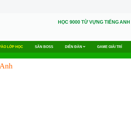
HỌC 9000 TỪ VỰNG TIẾNG ANH
VÀO LỚP HỌC
SĂN BOSS
DIỄN ĐÀN
GAME GIẢI TRÍ
 Anh