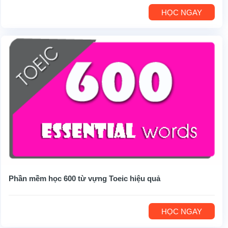
HỌC NGAY
Phần mềm học 600 từ vựng Toeic hiệu quả
HỌC NGAY