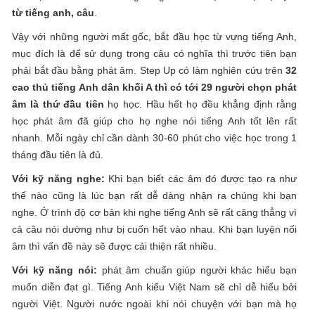
từ tiếng anh, câu
.
Vậy với những người mất gốc, bắt đầu học từ vựng tiếng Anh,
mục đích là để sử dụng trong câu có nghĩa thì trước tiên bạn
phải bắt đầu bằng phát âm. Step Up có làm nghiên cứu trên
32
cao thủ tiếng Anh dân khối A thì có tới 29 người chọn phát
âm là thứ đầu tiên
họ học. Hầu hết họ đều khẳng định rằng
học phát âm đã giúp cho họ nghe nói tiếng Anh tốt lên rất
nhanh. Mỗi ngày chỉ cần dành 30-60 phút cho việc học trong 1
tháng đầu tiên là đủ.
Với kỹ năng nghe:
Khi bạn biết các âm đó được tạo ra như
thế nào cũng là lúc bạn rất dễ dàng nhận ra chúng khi bạn
nghe. Ở trình độ cơ bản khi nghe tiếng Anh sẽ rất căng thẳng vì
cả câu nói dường như bị cuốn hết vào nhau. Khi bạn luyện nối
âm thì vấn đề này sẽ được cải thiện rất nhiều.
Với kỹ năng nói:
phát âm chuẩn giúp người khác hiểu bạn
muốn diễn đạt gì. Tiếng Anh kiểu Việt Nam sẽ chỉ dễ hiểu bởi
người Việt. Người nước ngoài khi nói chuyện với bạn mà họ