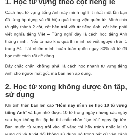
1. Học từ vựng theo cột riêng lẻ
Cách học từ vựng tiếng Anh này mình nghĩ ít nhất một lần bạn
đã từng áp dụng và rất hiệu quả trong việc quên từ. Mình chia
tờ giấy thành 2 cột, cột bên trái viết từ tiếng Anh, cột bên phải
viết nghĩa tiếng Việt – Từng nghĩ đây là cách học tiếng Anh
thông minh. Nếu từ nào khó quá thì mình sẽ viết nguyên trên 1
trang A4. Tất nhiên mình hoàn toàn quên ngay 80% số từ đã
học một cách rất dễ dàng.
Đây chắc chắn
không phải
là cách học nhanh từ vựng tiếng
Anh cho người mất gốc mà bạn nên áp dụng.
2. Học từ xong không được ôn tập,
sử dụng
Khi tinh thần bạn lên cao “
Hôm nay mình sẽ học 10 từ vựng
tiếng Anh
” và bạn nhớ được 10 từ trong ngày nhưng các ngày
sau bạn không ôn tập lại thì chắc chắn “lạc trôi” ngay lập tức.
Bạn muốn từ vựng trôi vào dĩ vãng thì hãy tránh nhắc lại từ
vựng đó và tuyệt đối không sử dụng nó trong bất cứ văn cảnh