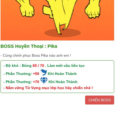
BOSS Huyền Thoại : Pika
- Cùng chinh phục Boss Pika nào anh em !
- Độ khó : Đúng
65 / 70
. Làm mới câu liên tục
- Phần Thưởng:
+50
Khi Hoàn Thành
- Phần Thưởng:
+70
Khi Hoàn Thành
- Nắm vững Từ Vựng mục lớp học hãy chiến nhé !
CHIẾN BOSS