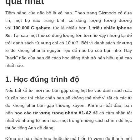
quả nhất
Tiềm năng của não bộ là vô hạn. Theo trang Gizmodo có đưa
tin, một bộ não trung bình có dung lượng tương đương
với
100.000 Gigabyte
, tức là nhiều hơn
1 triệu chiếc iphone
Xs
. Tại sao một thứ có dung lượng lớn tới như vậy nhưng lại để
trôi danh sách từ vựng chỉ có 10 từ? Bởi vì danh sách từ vựng
lẻ đó không phải là nguyên liệu để não bộ của bạn nhớ. Hãy
“hack” não của bạn để cách học tiếng Anh trở nên hiệu quả cao
nhất nào.
1. Học đúng trình độ
Nếu bất kể từ mới nào bạn gặp cũng liệt kê vào danh sách các
từ cần học thì chắc chắn bạn sẽ không thể nhớ vì tất cả các từ
đó không phải bạn gặp thường xuyên. Khi mới bắt đầu, bạn
nên
học các từ vựng trong nhóm A1-A2
để có cảm nhận tốt
nhất về những từ nên học, một trong những cách chính để học
thuộc tiếng Anh dễ dàng.
Đừng ép bản thân học thuộc từ mà biến từ vựng đó thành một