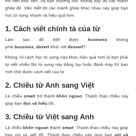
trở nên trọn vẹn. Và bạn thường học không đầy đủ các mảnh
ghép đó. Việc biết tới các mảnh ghép khác nhau này giúp bạn
học từ vựng nhanh và hiệu quả hơn.
1. Cách viết chính tả của từ
Làm sao để biết được
business
không
phải
bussines
,
desert
khác với
dessert
?
Không có cách học từ vựng nào khác hiệu quả hơn là bạn phải
tự viết nhiều lần từ vựng này bằng tay hoặc đánh máy thì bạn
mới nhớ được cách viết của từ.
2. Chiều từ Anh sang Việt
Là chiều
smart
trở thành
khôn ngoan
. Thành thạo chiều này
giúp bạn
đọc và hiểu
tốt.
3. Chiều từ Việt sang Anh
Là chiều
khôn ngoan
thành
smart
. Thành thạo chiều này giúp
bạn nói và viết tốt. Thành thạo chiều này giúp bạn
nói và