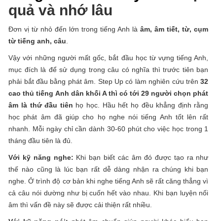
quả và nhớ lâu
Đơn vị từ nhỏ đến lớn trong tiếng Anh là
âm, âm tiết, từ, cụm
từ tiếng anh, câu
.
Vậy với những người mất gốc, bắt đầu học từ vựng tiếng Anh,
mục đích là để sử dụng trong câu có nghĩa thì trước tiên bạn
phải bắt đầu bằng phát âm. Step Up có làm nghiên cứu trên
32
cao thủ tiếng Anh dân khối A thì có tới 29 người chọn phát
âm là thứ đầu tiên
họ học. Hầu hết họ đều khẳng định rằng
học phát âm đã giúp cho họ nghe nói tiếng Anh tốt lên rất
nhanh. Mỗi ngày chỉ cần dành 30-60 phút cho việc học trong 1
tháng đầu tiên là đủ.
Với kỹ năng nghe:
Khi bạn biết các âm đó được tạo ra như
thế nào cũng là lúc bạn rất dễ dàng nhận ra chúng khi bạn
nghe. Ở trình độ cơ bản khi nghe tiếng Anh sẽ rất căng thẳng vì
cả câu nói dường như bị cuốn hết vào nhau. Khi bạn luyện nối
âm thì vấn đề này sẽ được cải thiện rất nhiều.