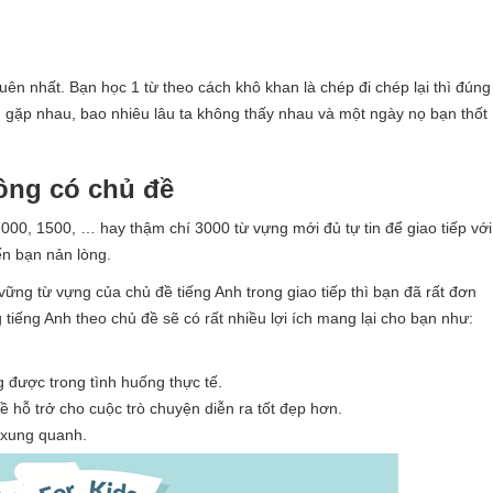
ên nhất. Bạn học 1 từ theo cách khô khan là chép đi chép lại thì đúng
g gặp nhau, bao nhiêu lâu ta không thấy nhau và một ngày nọ bạn thốt
ông có chủ đề
000, 1500, … hay thậm chí 3000 từ vựng mới đủ tự tin để giao tiếp với
ến bạn nản lòng.
ững từ vựng của chủ đề tiếng Anh trong giao tiếp thì bạn đã rất đơn
g tiếng Anh theo chủ đề sẽ có rất nhiều lợi ích mang lại cho bạn như:
 được trong tình huống thực tế.
ề hỗ trở cho cuộc trò chuyện diễn ra tốt đẹp hơn.
 xung quanh.