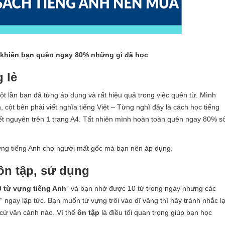
khiến bạn quên ngay 80% những gì đã học
 lẻ
ột lần bạn đã từng áp dụng và rất hiệu quả trong việc quên từ. Mình
nh, cột bên phải viết nghĩa tiếng Việt – Từng nghĩ đây là cách học tiếng
ết nguyên trên 1 trang A4. Tất nhiên mình hoàn toàn quên ngay 80% s
ựng tiếng Anh cho người mất gốc mà bạn nên áp dụng.
ôn tập, sử dụng
 từ vựng tiếng Anh
” và bạn nhớ được 10 từ trong ngày nhưng các
i” ngay lập tức. Bạn muốn từ vựng trôi vào dĩ vãng thì hãy tránh nhắc lạ
 cứ văn cảnh nào. Vì thế
ôn tập
là điều tối quan trọng giúp bạn học