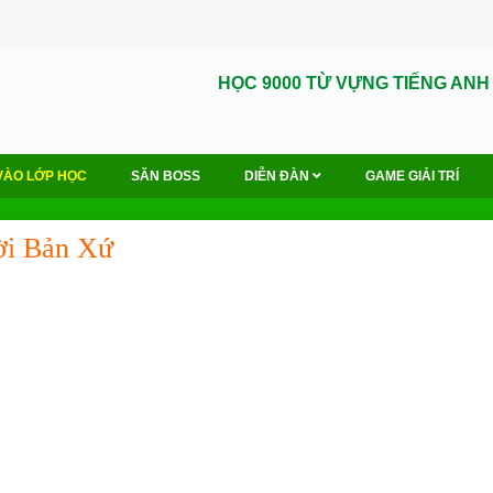
HỌC 9000 TỪ VỰNG TIẾNG ANH
VÀO LỚP HỌC
SĂN BOSS
DIỄN ĐÀN
GAME GIẢI TRÍ
ời Bản Xứ