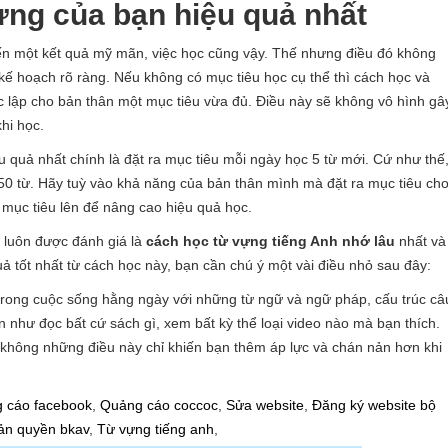
ựng của bạn hiệu quả nhất
ến một kết quả mỹ mãn, việc học cũng vậy. Thế nhưng điều đó không
kế hoạch rõ ràng. Nếu không có mục tiêu học cụ thể thì cách học và
c lập cho bản thân một mục tiêu vừa đủ. Điều này sẽ không vô hình gâ
hi học.
u quả nhất chính là đặt ra mục tiêu mỗi ngày học 5 từ mới. Cứ như thế
150 từ. Hãy tuỳ vào khả năng của bản thân mình mà đặt ra mục tiêu ch
 mục tiêu lên để nâng cao hiệu quả học.
 luôn được đánh giá là
cách học từ vựng tiếng Anh nhớ lâu
nhất và
ả tốt nhất từ cách học này, bạn cần chú ý một vài điều nhỏ sau đây:
trong cuộc sống hằng ngày với những từ ngữ và ngữ pháp, cấu trúc câ
 như đọc bất cứ sách gì, xem bất kỳ thể loại video nào mà bạn thích.
ếu không những điều này chỉ khiến bạn thêm áp lực và chán nản hơn khi
 cáo facebook
,
Quảng cáo coccoc
,
Sửa website
,
Đăng ký website bộ
ản quyền bkav
,
Từ vựng tiếng anh
,