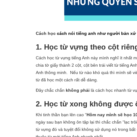
Cách học
cách nói tiếng anh như người bản xứ
1. Học từ vựng theo cột riêng
Cách học từ vựng tiếng Anh này mình nghĩ ít nhất m
chia tờ giấy thành 2 cột, cột bên trái viết từ tiếng A
Anh thông minh. Nếu từ nào khó quá thì mình sẽ vi
từ đã học một cách rất dễ dàng.
Đây chắc chắn
không phải
là cách học nhanh từ v
2. Học từ xong không được 
Khi tinh thần bạn lên cao “
Hôm nay mình sẽ học 10
ngày sau bạn không ôn tập lại thì chắc chắn “lạc trô
từ vựng đó và tuyệt đối không sử dụng nó trong bất
thuộc từ mới tiếng Anh nhanh nhất.