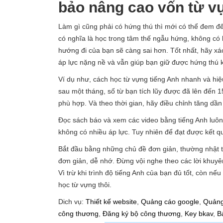
bảo nâng cao vốn từ v
Làm gì cũng phải có hứng thú thì mới có thể đem đ
có nghĩa là học trong tâm thế ngẫu hứng, không có 
hướng đi của bạn sẽ càng sai hơn. Tốt nhất, hãy xá
áp lực nặng nề và vẫn giúp bạn giữ được hứng thú k
Ví dụ như, cách học từ vựng tiếng Anh nhanh và hiệ
sau một tháng, số từ bạn tích lũy được đã lên đến 
phù hợp. Và theo thời gian, hãy điều chỉnh tăng dần
Đọc sách báo và xem các video bằng tiếng Anh luôn
không có nhiều áp lực. Tuy nhiên để đạt được kết qu
Bắt đầu bằng những chủ đề đơn giản, thường nhật 
đơn giản, dễ nhớ. Đừng vội nghe theo các lời khuyên
Vì trừ khi trình độ tiếng Anh của bạn đủ tốt, còn n
học từ vựng thôi.
Dich vụ:
Thiết kế website
,
Quảng cáo google
,
Quảng
công thương
,
Đăng ký bộ công thương
,
Key bkav
,
B