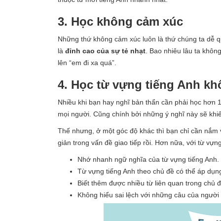
3. Học không cảm xúc
Những thứ không cảm xúc luôn là thứ chúng ta dễ qu
là
đỉnh cao của sự tẻ nhạt
. Bao nhiêu lâu ta khôn
lên “em đi xa quá”.
4. Học từ vựng tiếng Anh kh
Nhiều khi bạn hay nghĩ bản thẩn cần phải học hơn 1
mọi người. Cũng chính bởi những ý nghĩ này sẽ khi
Thế nhưng, ở một góc độ khác thì bạn chỉ cần nắm v
giản trong vấn đề giao tiếp rồi. Hơn nữa, với từ vựn
Nhớ nhanh ngữ nghĩa của từ vựng tiếng Anh.
Từ vựng tiếng Anh theo chủ đề có thể áp dụng
Biết thêm được nhiều từ liên quan trong chủ đ
Không hiểu sai lệch với những câu của người