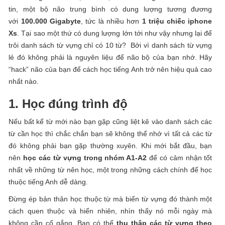
tin, một bộ não trung bình có dung lượng tương đương
với
100.000 Gigabyte
, tức là nhiều hơn
1 triệu chiếc iphone
Xs
. Tại sao một thứ có dung lượng lớn tới như vậy nhưng lại để
trôi danh sách từ vựng chỉ có 10 từ? Bởi vì danh sách từ vựng
lẻ đó không phải là nguyên liệu để não bộ của bạn nhớ. Hãy
“hack” não của bạn để cách học tiếng Anh trở nên hiệu quả cao
nhất nào.
1. Học đúng trình độ
Nếu bất kể từ mới nào bạn gặp cũng liệt kê vào danh sách các
từ cần học thì chắc chắn bạn sẽ không thể nhớ vì tất cả các từ
đó không phải bạn gặp thường xuyên. Khi mới bắt đầu, bạn
nên
học các từ vựng trong nhóm A1-A2
để có cảm nhận tốt
nhất về những từ nên học, một trong những cách chính để học
thuộc tiếng Anh dễ dàng.
Đừng ép bản thân học thuộc từ mà biến từ vựng đó thành một
cách quen thuộc và hiển nhiên, nhìn thấy nó mỗi ngày mà
không cần cố gắng. Bạn có thể
thu thập các từ vựng theo