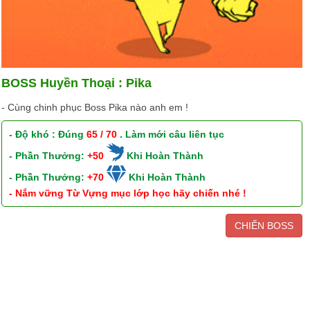
BOSS Huyền Thoại : Pika
- Cùng chinh phục Boss Pika nào anh em !
- Độ khó : Đúng
65 / 70
. Làm mới câu liên tục
- Phần Thưởng:
+50
Khi Hoàn Thành
- Phần Thưởng:
+70
Khi Hoàn Thành
- Nắm vững Từ Vựng mục lớp học hãy chiến nhé !
CHIẾN BOSS