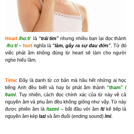
Heart
/hɑːt/
là
“trái tim”
nhưng nhiều bạn lại đọc thành
/hɜːt/
–
hurt
nghĩa là
“làm, gây ra sự đau đớn”
. Từ đó
việc phát âm không đúng từ heart sẽ làm cho người
nghe hiểu lầm.
Time
: Đây là danh từ cơ bản mà hầu hết những ai học
tiếng Anh đều biết và hay bị phát âm thành
“tham”
/
θam/
. Tuy nhiên, cách đọc chính xác của từ này về cả
nguyên âm và phụ âm đều không giống như vậy. Từ này
được phiên âm là
/taɪm/
– bắt đầu với âm
/t/
kế tiếp là
nguyên âm kép
/aɪ/
và âm đuôi (ending sound)
/m/
.