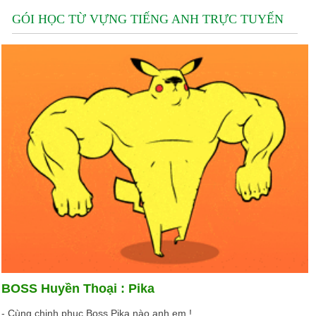
GÓI HỌC TỪ VỰNG TIẾNG ANH TRỰC TUYẾN
BOSS Huyền Thoại : Pika
- Cùng chinh phục Boss Pika nào anh em !