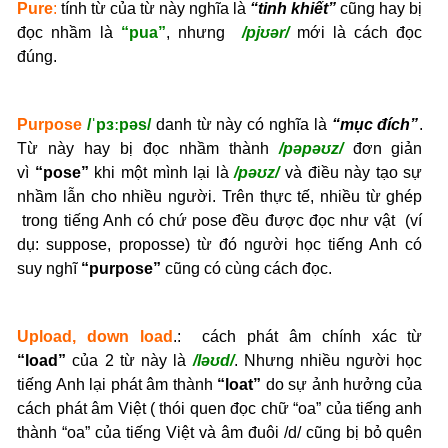
Pure
:
tính từ của từ này nghĩa là
“tinh khiết”
cũng hay bị
đọc nhầm là
“pua”
, nhưng
/pjʊər/
mới là cách đọc
đúng.
Purpose
/ˈpɜːpəs/
danh từ này có nghĩa là
“mục đích”
.
Từ này hay bị đọc nhầm thành
/pəpəʊz/
đơn giản
vì
“pose”
khi một mình lại là
/pəʊz/
và điều này tạo sự
nhầm lẫn cho nhiều người. Trên thực tế, nhiều từ ghép
trong tiếng Anh có chứ pose đều được đọc như vật (ví
dụ: suppose, proposse) từ đó người học tiếng Anh có
suy nghĩ
“purpose”
cũng có cùng cách đọc.
Upload, down load
.: cách phát âm chính xác từ
“load”
của 2 từ này là
/ləʊd/
. Nhưng nhiều người học
tiếng Anh lại phát âm thành
“loat”
do sự ảnh hưởng của
cách phát âm Việt ( thói quen đọc chữ “oa” của tiếng anh
thành “oa” của tiếng Việt và âm đuôi /d/ cũng bị bỏ quên