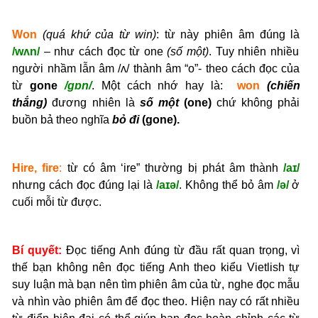
Won
(quá khứ của từ win)
: từ này phiên âm đúng là
/wʌn/
– như cách đọc từ one
(số một)
. Tuy nhiên nhiều
người nhầm lẫn âm /ʌ/ thành âm “o”- theo cách đọc của
từ
gone
/ɡɒn/
. Một cách nhớ hay là:
won
(chiến
thắng)
đương nhiên là
số một
(one)
chứ không phải
buồn bả theo nghĩa
bỏ đi
(gone).
Hire, fire
:
từ có âm ‘ire” thường bị phát âm thành
/aɪ/
nhưng cách đọc đúng lại là
/aɪə/
. Không thể bỏ âm
/ə/
ở
cuối mỗi từ được.
Bí quyết:
Đọc tiếng Anh đúng từ đầu rất quan trọng, vì
thế bạn không nên đọc tiếng Anh theo kiểu Vietlish tự
suy luận mà bạn nên tìm phiên âm của từ, nghe đọc mẫu
và nhìn vào phiên âm để đọc theo. Hiện nay có rất nhiều