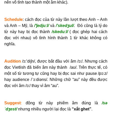
nên vô tình tạo thành một âm khác).
Schedule
: cách đọc của từ này lần lượt theo Anh – Anh
và Anh – Mỹ, là
/’∫edju:l/
và
/’skedʒul/
. Đó cũng là lý do
từ này hay bị đọc thành
/skedu:l/
( đọc ghép hai cách
đọc với nhau) vô tình hình thành 1 từ khác không có
nghĩa.
Audition
/ɔ:’di∫n/, được bắt đầu với âm /ɔ:/. Nhưng cách
đọc Vietlish đã biến âm này thành /aʊ/. Trên thực tế, có
một số từ tương tự cũng hay bị đọc sai như pause /pɔːz/
hay audience /ˈɔːdiəns/. Những chữ “au” này đều được
đọc với âm /ɔ:/ thay vì âm “au”.
Suggest
:
động từ này phiêm âm đúng là
/sə
ˈdʒest/
nhưng nhiều người lại đọc là
“xắt ghet”
.