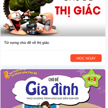
Từ vựng chủ đề về thị giác
HỌC NGAY