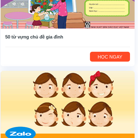
50 từ vựng chủ đề gia đình
HỌC NGAY