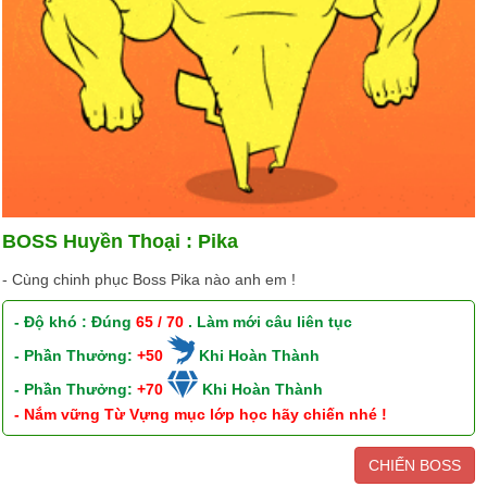
BOSS Huyền Thoại : Pika
- Cùng chinh phục Boss Pika nào anh em !
- Độ khó : Đúng
65 / 70
. Làm mới câu liên tục
- Phần Thưởng:
+50
Khi Hoàn Thành
- Phần Thưởng:
+70
Khi Hoàn Thành
- Nắm vững Từ Vựng mục lớp học hãy chiến nhé !
CHIẾN BOSS