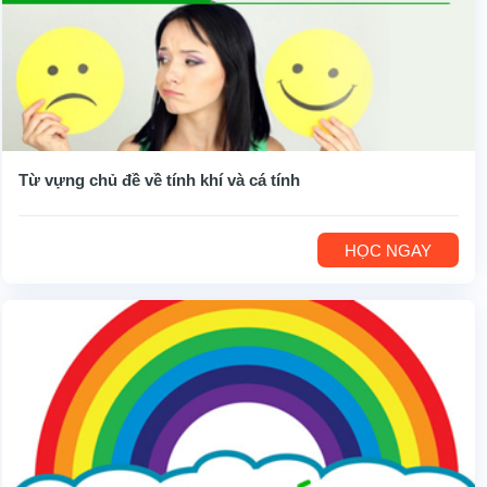
Từ vựng chủ đề về tính khí và cá tính
HỌC NGAY