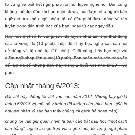
từ vựng và biết hết ngữ pháp rồi mới luyện nghe nói. Bạn cũng
không thể đợi đến khi bạn nghe được, nói được như người bản
ngữ mới tra khảo ngữ pháp. tất cả đều phải được dùng và rèn
luyện trong tiến trình học của bạn, ngay từ các ngày đầu.
Hãy học một số từ vựng, sau đó luyện phát âm cho thật đúng
các từ vựng đó (10 phút). Tiếp đến hãy học nghe các câu nói
dễ dàng và tập nói lại (10 phút). Cuối cùng, hãy học một vài
điểm ngữ pháp liên quan(10 phút). Bạn hoàn toàn nên sắp xếp
để làm đa số những điều này trong 1 buổi học nhỏ từ 20 – 30
phút.
Cập nhật tháng 6/2013:
Bài viết này chúng tôi viết vào cuối năm 2012. Nhưng bây giờ là
tháng 6/2013 và một số ý tưởng đã không còn thích hợp . (Đó là
nguyên nhân Vì sao bạn thấy chúng tôi gạch bỏ đoạn trên)
chúng tôi vẫn giữ quan niệm là bạn cần bắt đầu học “một cách
cân bằng”, nghĩa là học trọn vẹn nghe, nói, từ vựng, ngữ pháp