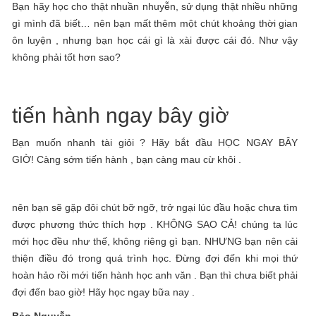
Bạn hãy học cho thật nhuần nhuyễn, sử dụng thật nhiều những
gì mình đã biết… nên bạn mất thêm một chút khoảng thời gian
ôn luyện , nhưng bạn học cái gì là xài được cái đó. Như vậy
không phải tốt hơn sao?
tiến hành ngay bây giờ
Bạn muốn nhanh tài giỏi ? Hãy bắt đầu HỌC NGAY BÂY
GIỜ! Càng sớm tiến hành , bạn càng mau cừ khôi .
nên bạn sẽ gặp đôi chút bỡ ngỡ, trở ngại lúc đầu hoặc chưa tìm
được phương thức thích hợp . KHÔNG SAO CẢ! chúng ta lúc
mới học đều như thế, không riêng gì bạn. NHƯNG bạn nên cải
thiện điều đó trong quá trình học. Đừng đợi đến khi mọi thứ
hoàn hảo rồi mới tiến hành học anh văn . Bạn thì chưa biết phải
đợi đến bao giờ! Hãy học ngay bữa nay .