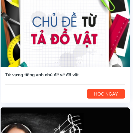
Từ vựng tiếng anh chủ đề về đồ vật
HỌC NGAY