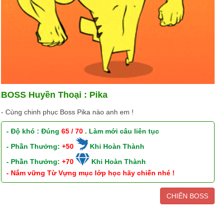
BOSS Huyền Thoại : Pika
- Cùng chinh phục Boss Pika nào anh em !
- Độ khó : Đúng
65 / 70
. Làm mới câu liên tục
- Phần Thưởng:
+50
Khi Hoàn Thành
- Phần Thưởng:
+70
Khi Hoàn Thành
- Nắm vững Từ Vựng mục lớp học hãy chiến nhé !
CHIẾN BOSS