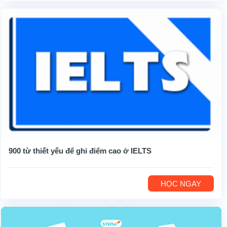
900 từ thiết yếu để ghi điểm cao ở IELTS
HỌC NGAY