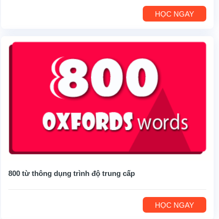
HỌC NGAY
800 từ thông dụng trình độ trung cấp
HỌC NGAY