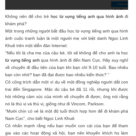
Không nên để cho trẻ
học từ vựng tiếng anh qua hình ảnh
đi
khám phá?
Một trong những người bắt đầu học từ vựng tiếng anh qua hình
ảnh cuộc tranh luận là một người mẹ với biệt danh Ngọc Linh
Khuê trên một diễn đàn Internet:
“Nếu tôi là cha mẹ của cậu bé, tôi sẽ không để cho anh ta học
từ vựng tiếng anh
qua hình ảnh đi đến Nam Cực. Hãy suy nghĩ
về chuyến đi đầu tiên của bạn khi bạn chỉ 9-10 tuổi. Bao nhiêu
bạn còn nhớ? bạn đã đạt được bao nhiêu kiến ​​thức? “
Cô cũng trích dẫn một ví dụ về một đồng nghiệp người dắt con
trai đến Singapore. Mặc dù cậu bé đã 11 rồi, nhưng khi được
hỏi những cảm xúc của mình về chuyến đi được, ông nói rằng
nó là thú vị và thú vị, giống như đi Vincom, Parkson.
“Mười chín có vẻ là một độ tuổi thích hợp hơn để đi khám phá
Nam Cực”, cho biết Ngọc Linh Khuê.
Cô nhấn mạnh rằng nếu bạn muốn con cái của bạn để tham
gia vào các hoạt động xã hội, bạn nên khuyến khích họ làm