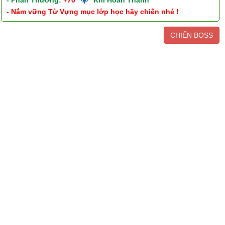
- Phần Thưởng:
+70
Khi Hoàn Thành
- Nắm vững Từ Vựng mục lớp học hãy chiến nhé !
CHIẾN BOSS