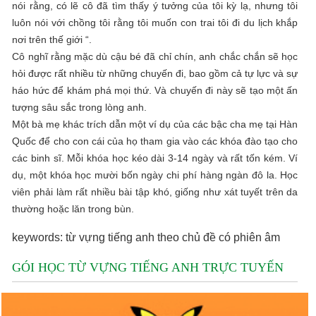
nói rằng, có lẽ cô đã tìm thấy ý tưởng của tôi kỳ lạ, nhưng tôi
luôn nói với chồng tôi rằng tôi muốn con trai tôi đi du lịch khắp
nơi trên thế giới “.
Cô nghĩ rằng mặc dù cậu bé đã chỉ chín, anh chắc chắn sẽ học
hỏi được rất nhiều từ những chuyến đi, bao gồm cả tự lực và sự
háo hức để khám phá mọi thứ. Và chuyến đi này sẽ tạo một ấn
tượng sâu sắc trong lòng anh.
Một bà mẹ khác trích dẫn một ví dụ của các bậc cha mẹ tại Hàn
Quốc để cho con cái của họ tham gia vào các khóa đào tạo cho
các binh sĩ. Mỗi khóa học kéo dài 3-14 ngày và rất tốn kém. Ví
dụ, một khóa học mười bốn ngày chi phí hàng ngàn đô la. Học
viên phải làm rất nhiều bài tập khó, giống như xát tuyết trên da
thường hoặc lăn trong bùn.
keywords: từ vựng tiếng anh theo chủ đề có phiên âm
GÓI HỌC TỪ VỰNG TIẾNG ANH TRỰC TUYẾN