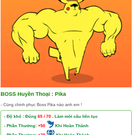
BOSS Huyền Thoại : Pika
- Cùng chinh phục Boss Pika nào anh em !
- Độ khó : Đúng
65 / 70
. Làm mới câu liên tục
- Phần Thưởng:
+50
Khi Hoàn Thành