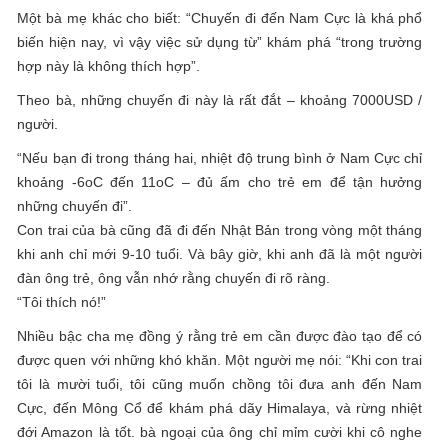
Một bà mẹ khác cho biết: “Chuyến đi đến Nam Cực là khá phổ
biến hiện nay, vì vậy việc sử dụng từ” khám phá “trong trường
hợp này là không thích hợp”.
Theo bà, những chuyến đi này là rất đắt – khoảng 7000USD /
người.
“Nếu bạn đi trong tháng hai, nhiệt độ trung bình ở Nam Cực chỉ
khoảng -6oC đến 11oC – đủ ấm cho trẻ em để tận hưởng
những chuyến đi”.
Con trai của bà cũng đã đi đến Nhật Bản trong vòng một tháng
khi anh chỉ mới 9-10 tuổi. Và bây giờ, khi anh đã là một người
đàn ông trẻ, ông vẫn nhớ rằng chuyến đi rõ ràng.
“Tôi thích nó!”
Nhiều bậc cha mẹ đồng ý rằng trẻ em cần được đào tạo để có
được quen với những khó khăn. Một người mẹ nói: “Khi con trai
tôi là mười tuổi, tôi cũng muốn chồng tôi đưa anh đến Nam
Cực, đến Mông Cổ để khám phá dãy Himalaya, và rừng nhiệt
đới Amazon là tốt. bà ngoại của ông chỉ mỉm cười khi cô nghe