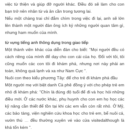
việc từ thiện và giúp đỡ người khác. Điều đó sẽ làm cho con
bạn trở nên nhân từ và ân cần trong tương lai.
Nếu một chàng trai chỉ đắm chìm trong việc đi lại, anh sẽ lớn
lên thành một người đàn ông ích kỷ những người quan tâm gì,
nhưng ham muốn của mình.
từ vựng tiếng anh thông dụng trong giao tiếp
Một thành viên khác của diễn đàn cho biết: “Mọi người đều có
cách riêng của mình để dạy cho con cái của họ. Đối với tôi, tôi
cũng muốn các con tôi đi khám phá, nhưng nơi này phải an
toàn, không quá lạnh và xa như Nam Cực “.
Nuôi con theo kiểu phương Tây: để cho trẻ đi khám phá đầu
Một người mẹ với biệt danh Cà phê đồng ý với cho phép trẻ em
nhỏ đi khám phá: “Chín là đúng độ tuổi để đi và học hỏi những
điều mới. Ở các nước khác, phụ huynh cho con em họ học các
kỹ năng cần thiết để tồn tại khi các em vẫn còn rất nhỏ. Ở Mỹ,
các bảo tàng, viện nghiên cứu khoa học cho trẻ em, bể nuôi cá,
vườn thú … đều thường xuyên vé vào cửa visitedalthough là
khá tốn kém “.