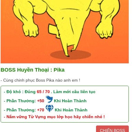
BOSS Huyền Thoại : Pika
- Cùng chinh phục Boss Pika nào anh em !
- Độ khó : Đúng
65 / 70
. Làm mới câu liên tục
- Phần Thưởng:
+50
Khi Hoàn Thành
- Phần Thưởng:
+70
Khi Hoàn Thành
- Nắm vững Từ Vựng mục lớp học hãy chiến nhé !
CHIẾN BOSS