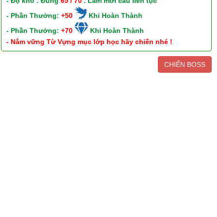
- Độ khó : Đúng
65 / 70
. Làm mới câu liên tục
- Phần Thưởng:
+50
Khi Hoàn Thành
- Phần Thưởng:
+70
Khi Hoàn Thành
- Nắm vững Từ Vựng mục lớp học hãy chiến nhé !
CHIẾN BOSS