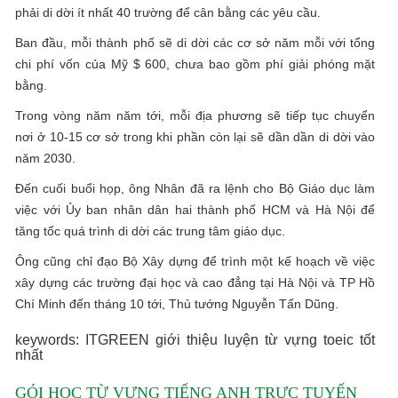
phải di dời ít nhất 40 trường để cân bằng các yêu cầu.
Ban đầu, mỗi thành phố sẽ di dời các cơ sở năm mỗi với tổng
chi phí vốn của Mỹ $ 600, chưa bao gồm phí giải phóng mặt
bằng.
Trong vòng năm năm tới, mỗi địa phương sẽ tiếp tục chuyển
nơi ở 10-15 cơ sở trong khi phần còn lại sẽ dần dần di dời vào
năm 2030.
Đến cuối buổi họp, ông Nhân đã ra lệnh cho Bộ Giáo dục làm
việc với Ủy ban nhân dân hai thành phố HCM và Hà Nội để
tăng tốc quá trình di dời các trung tâm giáo dục.
Ông cũng chỉ đạo Bộ Xây dựng để trình một kế hoạch về việc
xây dựng các trường đại học và cao đẳng tại Hà Nội và TP Hồ
Chí Minh đến tháng 10 tới, Thủ tướng Nguyễn Tấn Dũng.
keywords: ITGREEN giới thiệu luyện từ vựng toeic tốt
nhất
GÓI HỌC TỪ VỰNG TIẾNG ANH TRỰC TUYẾN