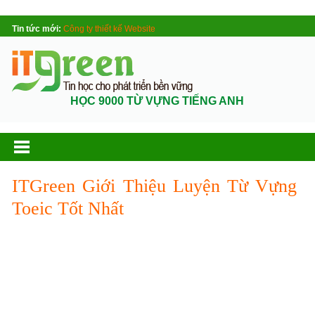
Tin tức mới:
Công ty thiết kế Website
HỌC 9000 TỪ VỰNG TIẾNG ANH
ITGreen Giới Thiệu Luyện Từ Vựng
Toeic Tốt Nhất