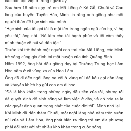
các dân tộc Việt ở trong người ấy.
Sau hơn 18 năm dạy trẻ em Mã Liềng ở Kẻ Gỗ, Chuối và Cao
làng của huyện Tuyên Hóa, Minh tin rằng anh giống như một
người thân để học sinh của mình.
“Học sinh của tôi gọi tôi là một tên trong ngôn ngữ của họ, vì họ
yêu tôi,” ông nói. “Nó làm cho tôi hạnh phúc và tôi cảm thấy
mình thuộc về núi và dân tộc.”
Trước khi trở thành một người con trai của Mã Liềng, các Minh
trẻ sống cùng gia đình tại một huyện của tỉnh Quảng Bình.
Năm 1992, ông bắt đầu giảng dạy tại Trường Trung học Lâm
Hòa nằm ở xã vùng xa của Hoa Lâm.
Ông đã đi đến ngôi làng xa xôi ở vùng núi để kêu gọi dân làng
và khuyến khích họ gửi con em đi học.
“Đó là khó khăn trong những ngày đầu tiên của tôi, nhưng tôi
đã quyết định để sinh sống và làm việc ở đây, và đó hóa ra là
các quyết định quan trọng nhất của cuộc đời tôi”, Minh nhớ lại.
Khi Minh đã đến thăm Chuối, một ngôi làng nhỏ nằm trên sườn
núi của xã Lâm Hóa, ông phát hiện ra rằng trẻ em địa phương
phải đối mặt với rất nhiều khó khăn trong cuộc sống.