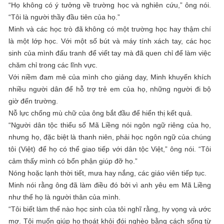
“Họ không có ý tưởng về trường học và nghiên cứu,” ông nói.
“Tôi là người thầy đầu tiên của họ.”
Minh và các học trò đã không có một trường học hay thậm chí
là một lớp học. Với một số bút và máy tính xách tay, các học
sinh của mình đấu tranh để viết tay mà đã quen chỉ để làm việc
chăm chỉ trong các lĩnh vực.
Với niềm đam mê của mình cho giảng dạy, Minh khuyến khích
nhiều người dân để hỗ trợ trẻ em của họ, những người đi bộ
giờ đến trường.
Nỗ lực chống mù chữ của ông bắt đầu để hiển thị kết quả.
“Người dân tộc thiểu số Mã Liềng nói ngôn ngữ riêng của họ,
nhưng họ, đặc biệt là thanh niên, phải học ngôn ngữ của chúng
tôi (Việt) để họ có thể giao tiếp với dân tộc Việt,” ông nói. “Tôi
cảm thấy mình có bổn phận giúp đỡ họ.”
Nóng hoặc lạnh thời tiết, mưa hay nắng, các giáo viên tiếp tục.
Minh nói rằng ông đã làm điều đó bởi vì anh yêu em Mã Liềng
như thể họ là người thân của mình.
“Tôi biết làm thế nào học sinh của tôi nghĩ rằng, hy vọng và ước
mơ. Tôi muốn giúp họ thoát khỏi đói nghèo bằng cách sống từ