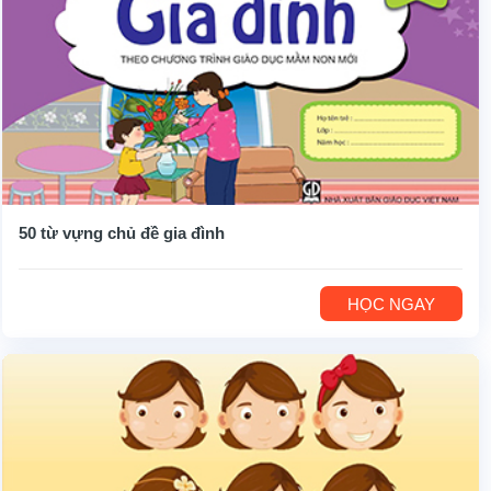
50 từ vựng chủ đề gia đình
HỌC NGAY