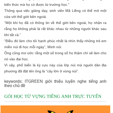
kiến ​​thức mà họ có được từ trường học.”
Thông qua việc giảng dạy, sinh viên Mã Liềng có thể mở một
cửa với thế giới bên ngoài.
“Một khi họ đã có thông tin về thế giới bên ngoài, họ nhận ra
rằng họ không phải là rất khác nhau từ những người khác sau
khi tất cả.”
“Điều đó làm cho tôi hạnh phúc nhất là nhìn thấy những trẻ em
miền núi đi học mỗi ngày”, Minh nói.
Ông cũng mơ ước rằng một số trong số họ thậm chí sẽ làm cho
nó vào đại học.
Vì vậy, phổ biến là kỳ cựu này của lớp núi mà người dân địa
phương đã đặt tên ông là “cây lớn ở vùng núi”.
keywords: ITGREEN giới thiệu luyện nghe tiếng anh
theo chủ đề
GÓI HỌC TỪ VỰNG TIẾNG ANH TRỰC TUYẾN