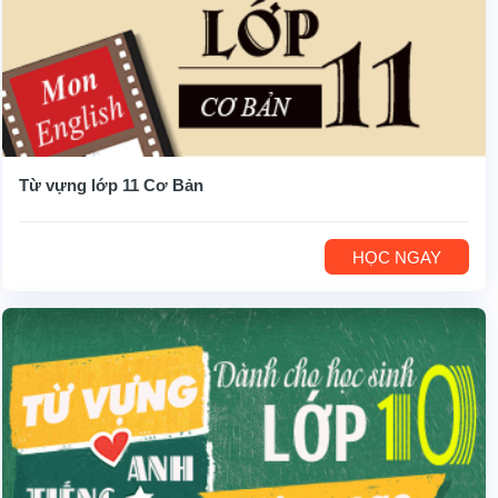
Từ vựng lớp 11 Cơ Bản
HỌC NGAY