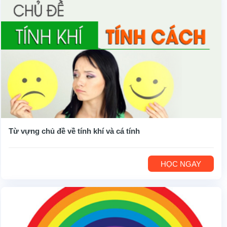
Từ vựng chủ đề về tính khí và cá tính
HỌC NGAY