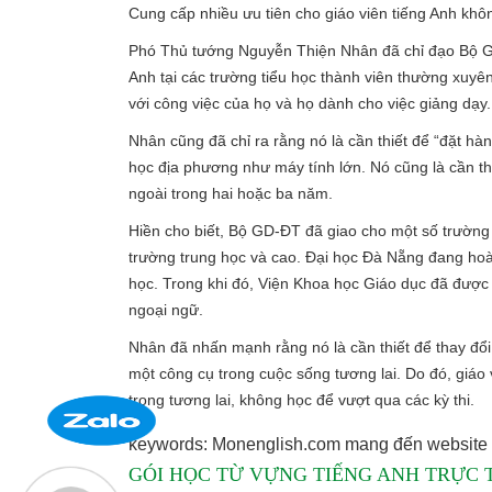
Cung cấp nhiều ưu tiên cho giáo viên tiếng Anh khô
Phó Thủ tướng Nguyễn Thiện Nhân đã chỉ đạo Bộ GD-
Anh tại các trường tiểu học thành viên thường xuyên
với công việc của họ và họ dành cho việc giảng dạy.
Nhân cũng đã chỉ ra rằng nó là cần thiết để “đặt hà
học địa phương như máy tính lớn. Nó cũng là cần th
ngoài trong hai hoặc ba năm.
Hiền cho biết, Bộ GD-ĐT đã giao cho một số trường đ
trường trung học và cao. Đại học Đà Nẵng đang hoàn
học. Trong khi đó, Viện Khoa học Giáo dục đã được 
ngoại ngữ.
Nhân đã nhấn mạnh rằng nó là cần thiết để thay đổi
một công cụ trong cuộc sống tương lai. Do đó, giáo
trong tương lai, không học để vượt qua các kỳ thi.
keywords: Monenglish.com mang đến website 
GÓI HỌC TỪ VỰNG TIẾNG ANH TRỰC