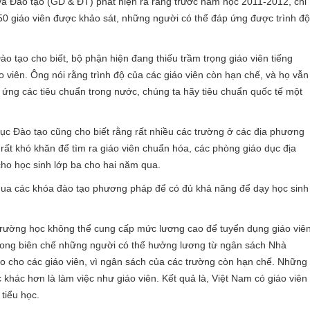
và Đào tạo (GD & ĐT) phát hiện ra rằng trước năm học 2011-2012, chỉ
 150 giáo viên được khảo sát, những người có thể đáp ứng được trình độ
 tạo cho biết, bộ phận hiện đang thiếu trầm trọng giáo viên tiếng
o viên. Ông nói rằng trình độ của các giáo viên còn hạn chế, và họ vẫn
 ứng các tiêu chuẩn trong nước, chúng ta hãy tiêu chuẩn quốc tế một
c Đào tạo cũng cho biết rằng rất nhiều các trường ở các địa phương
à rất khó khăn để tìm ra giáo viên chuẩn hóa, các phòng giáo dục địa
ho học sinh lớp ba cho hai năm qua.
 qua các khóa đào tạo phương pháp để có đủ khả năng để dạy học sinh
 trường học không thể cung cấp mức lương cao để tuyển dụng giáo viê
ê trong biên chế những người có thể hưởng lương từ ngân sách Nhà
cao cho các giáo viên, vì ngân sách của các trường còn hạn chế. Những
c khác hơn là làm việc như giáo viên. Kết quả là, Việt Nam có giáo viên
 tiểu học.