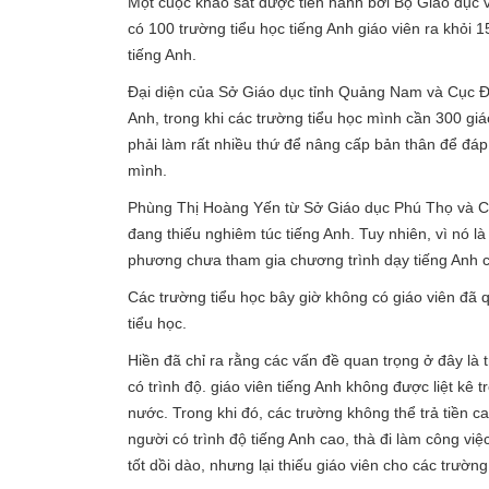
Một cuộc khảo sát được tiến hành bởi Bộ Giáo dục 
có 100 trường tiểu học tiếng Anh giáo viên ra khỏi
tiếng Anh.
Đại diện của Sở Giáo dục tỉnh Quảng Nam và Cục Đào
Anh, trong khi các trường tiểu học mình cần 300 giá
phải làm rất nhiều thứ để nâng cấp bản thân để đáp
mình.
Phùng Thị Hoàng Yến từ Sở Giáo dục Phú Thọ và Cụ
đang thiếu nghiêm túc tiếng Anh. Tuy nhiên, vì nó l
phương chưa tham gia chương trình dạy tiếng Anh c
Các trường tiểu học bây giờ không có giáo viên đã
tiểu học.
Hiền đã chỉ ra rằng các vấn đề quan trọng ở đây là
có trình độ. giáo viên tiếng Anh không được liệt k
nước. Trong khi đó, các trường không thể trả tiền 
người có trình độ tiếng Anh cao, thà đi làm công việ
tốt dồi dào, nhưng lại thiếu giáo viên cho các trường