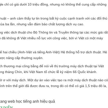
gle chỉ có giá dưới 10 triệu đồng, nhưng nó không thể cung cấp những
thuật – anh cảm thấy tự tin trong bất kỳ cuộc cạnh tranh với các đối thủ
của ba lần, nhưng vẫn đảm bảo chất lượng dịch vụ cao.
ng việc dịch thuật cho Bộ Thông tin và Truyền thông tại các mức giá rất
ã không đi Việt nhiều nỗ lực với công việc, bởi vì Việt có một máy
hai chiều (Anh-Việt và tiếng Anh-Việt) Hệ thống hỗ trợ dịch thuật. Hệ
được nâng cấp thường xuyên.
h thương mại công bằng để nói về thị trường máy dịch thuật tại Việt
rong tháng Chín, khi Việt Nam tổ chức lễ kỷ niệm 66 Quốc khánh.
hờ ơ với máy dịch. Một dự án vào việc tạo ra một máy dịch thuật nào có
nh trên thế giới đã được đưa ra, trong đó có thể có giá 1,5 triệu đô la,
ang web học tiếng anh hiệu quả