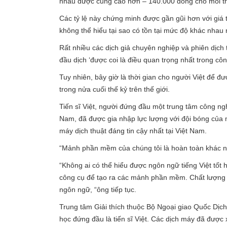
nhau được cũng cao hơn – 140.000 đồng cho mỗi tra
Các tỷ lệ này chứng minh được gần gũi hơn với giá th
không thể hiểu tại sao có tồn tại mức độ khác nhau 
Rất nhiều các dịch giả chuyên nghiệp và phiên dịch 
đầu dịch ‘được coi là điều quan trọng nhất trong côn
Tuy nhiên, bây giờ là thời gian cho người Việt để 
trong nửa cuối thế kỷ trên thế giới.
Tiến sĩ Việt, người đứng đầu một trung tâm công ngh
Nam, đã được gia nhập lực lượng với đội bóng của 
máy dịch thuật đáng tin cậy nhất tại Việt Nam.
“Mảnh phần mềm của chúng tôi là hoàn toàn khác nhau
“Không ai có thể hiểu được ngôn ngữ tiếng Việt tốt hơ
công cụ để tạo ra các mảnh phần mềm. Chất lượng 
ngôn ngữ, “ông tiếp tục.
Trung tâm Giải thích thuộc Bộ Ngoại giao Quốc Dịch
học đứng đầu là tiến sĩ Việt. Các dịch máy đã được