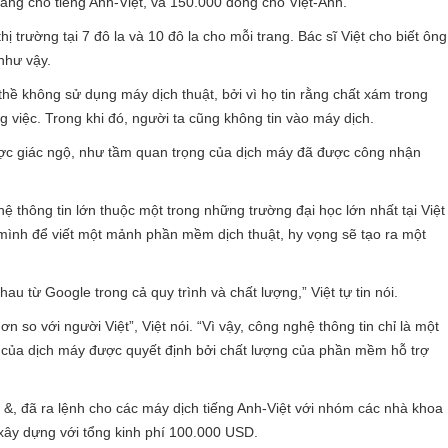
ng cho tiếng Anh-Việt, và 150.000 đồng cho Việt-Anh.
ị trường tại 7 đô la và 10 đô la cho mỗi trang. Bác sĩ Việt cho biết ông
như vậy.
thề không sử dụng máy dịch thuật, bởi vì họ tin rằng chất xám trong
g việc. Trong khi đó, người ta cũng không tin vào máy dịch.
được giác ngộ, như tầm quan trọng của dịch máy đã được công nhận
ệ thông tin lớn thuộc một trong những trường đại học lớn nhất tại Việt
mình để viết một mảnh phần mềm dịch thuật, hy vọng sẽ tạo ra một
 từ Google trong cả quy trình và chất lượng,” Việt tự tin nói.
n so với người Việt”, Việt nói. “Vì vậy, công nghệ thông tin chỉ là một
của dịch máy được quyết định bởi chất lượng của phần mềm hỗ trợ
 &, đã ra lệnh cho các máy dịch tiếng Anh-Việt với nhóm các nhà khoa
 xây dựng với tổng kinh phí 100.000 USD.