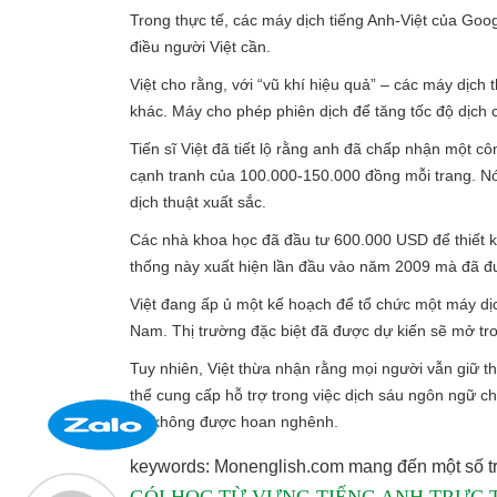
Trong thực tế, các máy dịch tiếng Anh-Việt của Goo
điều người Việt cần.
Việt cho rằng, với “vũ khí hiệu quả” – các máy dịch 
khác. Máy cho phép phiên dịch để tăng tốc độ dịch 
Tiến sĩ Việt đã tiết lộ rằng anh đã chấp nhận một cô
cạnh tranh của 100.000-150.000 đồng mỗi trang. Nó đ
dịch thuật xuất sắc.
Các nhà khoa học đã đầu tư 600.000 USD để thiết kế 
thống này xuất hiện lần đầu vào năm 2009 mà đã 
Việt đang ấp ủ một kế hoạch để tổ chức một máy dịc
Nam. Thị trường đặc biệt đã được dự kiến ​​sẽ mở t
Tuy nhiên, Việt thừa nhận rằng mọi người vẫn giữ t
thể cung cấp hỗ trợ trong việc dịch sáu ngôn ngữ chí
đã không được hoan nghênh.
keywords: Monenglish.com mang đến một số tr