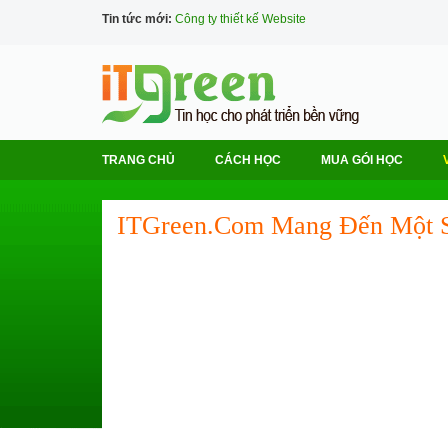
Tin tức mới:
Công ty thiết kế Website
TRANG CHỦ
CÁCH HỌC
MUA GÓI HỌC
ITGreen.com Mang Đến Một S