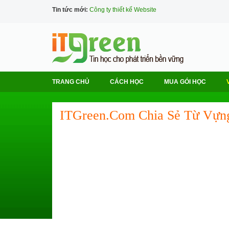
Tin tức mới:
Công ty thiết kế Website
TRANG CHỦ
CÁCH HỌC
MUA GÓI HỌC
ITGreen.com Chia Sẻ Từ Vựn