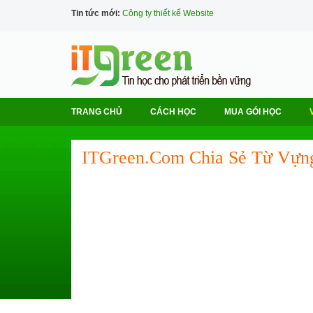
Tin tức mới:
Công ty thiết kế Website
TRANG CHỦ
CÁCH HỌC
MUA GÓI HỌC
ITGreen.com Chia Sẻ Từ Vựng