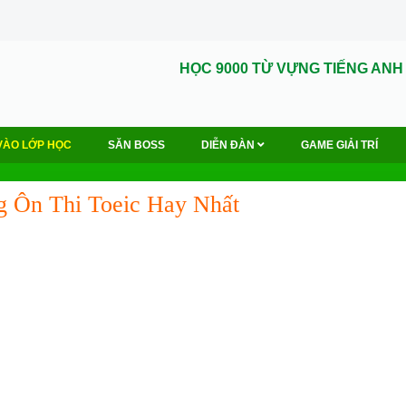
HỌC 9000 TỪ VỰNG TIẾNG ANH
VÀO LỚP HỌC
SĂN BOSS
DIỄN ĐÀN
GAME GIẢI TRÍ
 Ôn Thi Toeic Hay Nhất