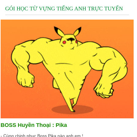
GÓI HỌC TỪ VỰNG TIẾNG ANH TRỰC TUYẾN
BOSS Huyền Thoại : Pika
- Cùng chinh phục Boss Pika nào anh em !