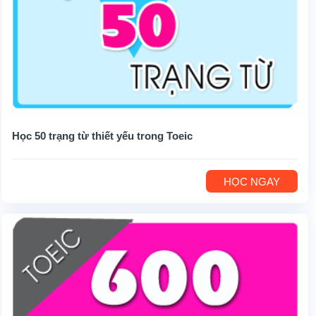
Học 50 trạng từ thiết yếu trong Toeic
HỌC NGAY