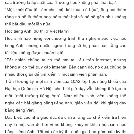
các trường là áp suất của “trường học không phải thất bại”.
“Một khởi đầu tốt làm cho một kết thúc có hậu”, ông nói thêm
rằng nó sẽ là thảm hoạ nếm thất bại và nó sẽ gần như không
thể bắt đầu một lần nữa.
Học tiếng Anh, dự thi ở Việt Nam?
Học sinh hào hứng với chương trình thử nghiệm vào việc học
tiếng Anh, nhưng nhiều người trong số họ phàn nàn rằng các
tài liệu không được chuẩn bị tốt.
“Tất nhiên chúng ta có thể tìm tài liệu trên Internet, nhưng
không ai có thể truy cập internet. Bên cạnh đó, nó đưa chúng ta
nhiều thời gian để tìm kiếm “, một sinh viên phàn nàn.
Trần Hương Ly, một sinh viên của 10A2 lớp học năng khiếu của
Đại học Quốc gia Hà Nội, cho biết giờ dạy vẫn không thể tạo ra
một “môi trường tiếng Anh”. Như nhiều sinh viên không thể
nghe các bài giảng bằng tiếng Anh, giáo viên đôi khi giảng dạy
bằng tiếng Việt.
Đặc biệt, các nhà giáo dục đã chỉ ra rằng cơ chế kiểm tra hiện
nay là một vấn đề bởi vì nó không khuyến khích học sinh học
bằng tiếng Anh. Tất cả các kỳ thi quốc gia bao gồm các kỳ thi