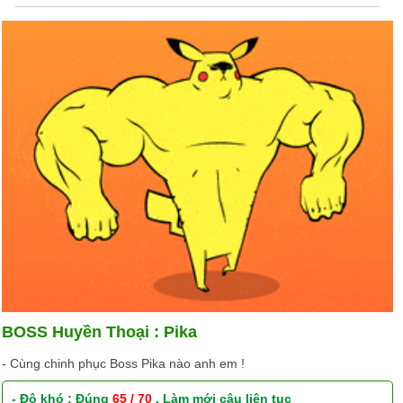
BOSS Huyền Thoại : Pika
- Cùng chinh phục Boss Pika nào anh em !
- Độ khó : Đúng
65 / 70
. Làm mới câu liên tục