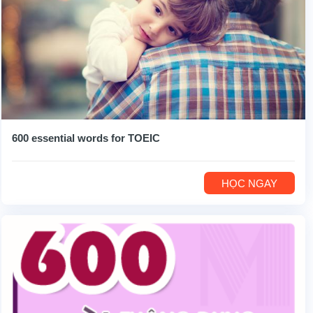
600 essential words for TOEIC
HỌC NGAY