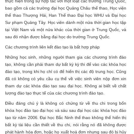
thực hiện trong sự hợp tác với một loạt các trường Trung Quốc,
bao gồm cả các trường đại học Quảng Châu thể thao, Học viện
thể thao Thượng Hải, Han Thể thao Đại học WHU và Đại học
Sư phạm Quảng Tây. Học viên dành một nửa thời gian học tập
tại Việt Nam và một nửa khác của thời gian ở Trung Quốc, và
sau đó nhận được bằng đại học do trường Trung Quốc.
Các chương trình liên kết đào tạo là bất hợp pháp
Những học sinh, những người tham gia các chương trình đào
tạo, không cần phải tham dự bất kỳ kỳ thi để vào các khóa học
đào tạo, trong khi họ chỉ có để hiển thị các độ trung học. Cũng
đã có không có yêu cầu cụ thể về việc sinh viên nộp đơn xin
tham dự các khóa đào tạo sau đại học. Không ai biết về chất
lượng đào tạo thực tế của các chương trình đào tạo.
Điều đáng chú ý là không có chứng từ về thu chi trong bốn
khóa học đào tạo đại học và sáu sau đại học các khóa học đào
tạo từ năm 2006. Đại học Bắc Ninh thể thao không thể hiển thị
bất kỳ tài liệu cần thiết về thu chi, nói rằng nó đã không được
phát hành hóa đơn, hoặc họ xuất hoá đơn nhưng sau đó bị hủy