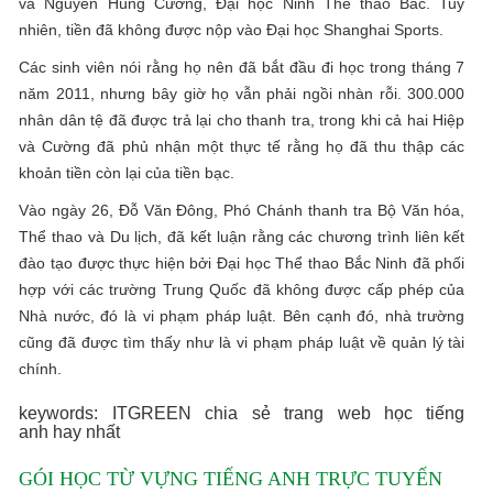
và Nguyễn Hùng Cường, Đại học Ninh Thể thao Bắc. Tuy
nhiên, tiền đã không được nộp vào Đại học Shanghai Sports.
Các sinh viên nói rằng họ nên đã bắt đầu đi học trong tháng 7
năm 2011, nhưng bây giờ họ vẫn phải ngồi nhàn rỗi. 300.000
nhân dân tệ đã được trả lại cho thanh tra, trong khi cả hai Hiệp
và Cường đã phủ nhận một thực tế rằng họ đã thu thập các
khoản tiền còn lại của tiền bạc.
Vào ngày 26, Đỗ Văn Đông, Phó Chánh thanh tra Bộ Văn hóa,
Thể thao và Du lịch, đã kết luận rằng các chương trình liên kết
đào tạo được thực hiện bởi Đại học Thể thao Bắc Ninh đã phối
hợp với các trường Trung Quốc đã không được cấp phép của
Nhà nước, đó là vi phạm pháp luật. Bên cạnh đó, nhà trường
cũng đã được tìm thấy như là vi phạm pháp luật về quản lý tài
chính.
keywords: ITGREEN chia sẻ trang web học tiếng
anh hay nhất
GÓI HỌC TỪ VỰNG TIẾNG ANH TRỰC TUYẾN