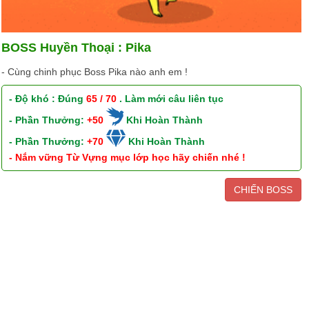
BOSS Huyền Thoại : Pika
- Cùng chinh phục Boss Pika nào anh em !
- Độ khó : Đúng
65 / 70
. Làm mới câu liên tục
- Phần Thưởng:
+50
Khi Hoàn Thành
- Phần Thưởng:
+70
Khi Hoàn Thành
- Nắm vững Từ Vựng mục lớp học hãy chiến nhé !
CHIẾN BOSS