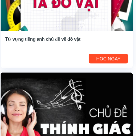
Từ vựng tiếng anh chủ đề về đồ vật
HỌC NGAY