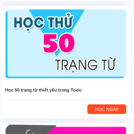
Học 50 trạng từ thiết yếu trong Toeic
HỌC NGAY