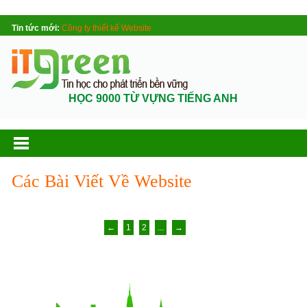
Tin tức mới:
Công ty thiết kế Website
HỌC 9000 TỪ VỰNG TIẾNG ANH
Các Bài Viết Về Website
←
1
2
...
→