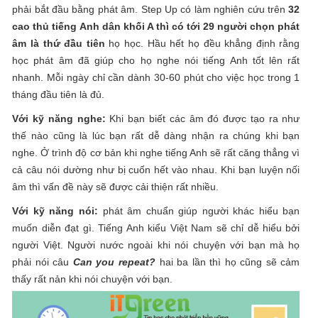
phải bắt đầu bằng phát âm. Step Up có làm nghiên cứu trên
32
cao thủ tiếng Anh dân khối A thì có tới 29 người chọn phát
âm là thứ đầu tiên
họ học. Hầu hết họ đều khẳng định rằng
học phát âm đã giúp cho họ nghe nói tiếng Anh tốt lên rất
nhanh. Mỗi ngày chỉ cần dành 30-60 phút cho việc học trong 1
tháng đầu tiên là đủ.
Với kỹ năng nghe:
Khi bạn biết các âm đó được tạo ra như
thế nào cũng là lúc bạn rất dễ dàng nhận ra chúng khi bạn
nghe. Ở trình độ cơ bản khi nghe tiếng Anh sẽ rất căng thẳng vì
cả câu nói dường như bị cuốn hết vào nhau. Khi bạn luyện nối
âm thì vấn đề này sẽ được cải thiện rất nhiều.
Với kỹ năng nói:
phát âm chuẩn giúp người khác hiểu bạn
muốn diễn đạt gì. Tiếng Anh kiểu Việt Nam sẽ chỉ dễ hiểu bởi
người Việt. Người nước ngoài khi nói chuyện với bạn mà họ
phải nói câu
Can you repeat?
hai ba lần thì họ cũng sẽ cảm
thấy rất nản khi nói chuyện với bạn.