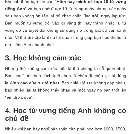
Khi tinh thần bạn lên cao “
Hôm nay mình sẽ học 10 từ vựng
tiếng Anh
” và bạn nhớ được 10 từ trong ngày nhưng các ngày
sau bạn không ôn tập lại thì chắc chắn “lạc trôi” ngay lập tức.
Bạn muốn từ vựng trôi vào dĩ vãng thì hãy tránh nhắc lại từ
vựng đó và tuyệt đối không sử dụng nó trong bất cứ văn cảnh
nào. Vì thế
ôn tập
là điều tối quan trọng giúp bạn học thuộc từ
mới tiếng Anh nhanh nhất.
3. Học không cảm xúc
Những thứ không cảm xúc luôn là thứ chúng ta dễ quên nhất.
Bạn học 1 từ theo cách khô khan là chép đi chép lại thì đúng
là
đỉnh cao của sự tẻ nhạt
. Bao nhiêu lâu ta không gặp nhau,
bao nhiêu lâu ta không thấy nhau và một ngày nọ bạn thốt lên
“em đi xa quá”.
4. Học từ vựng tiếng Anh không có
chủ đề
Nhiều khi bạn hay nghĩ bản thẩn cần phải học hơn 1000, 1500,