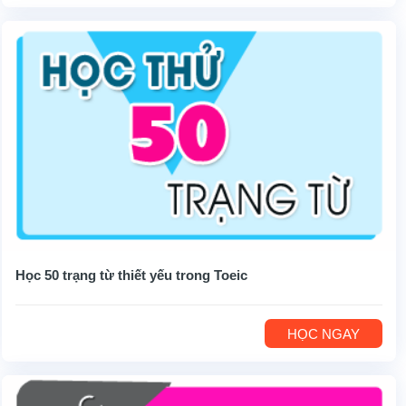
Học 50 trạng từ thiết yếu trong Toeic
HỌC NGAY