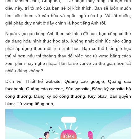
như Master chef, Chopped,… Dễ nhận thấy rằng khi bạn làm
điều này, trí tò mò của bạn sẽ bị kích thích. Bạn sẽ luôn muốn
tìm hiểu thêm về văn hóa và ngôn ngữ của họ. Và tất nhiên,
giải pháp duy nhất ở đây chính là học tiếng Anh rồi.
Ngoài việc gán tiếng Anh theo sở thích để học, bạn cũng có thể
đa dạng hóa hình thức học tập. Không nhất định lúc nào cũng
phải áp dụng theo một lịch trình học. Bạn có thể biến giờ học
thú vị hơn nếu thi thoảng thay đổi việc học từ vựng bằng cách
xem phim hay nghe nhạc. Hẳn là sẽ vui vẻ và thư giãn hơn rất
nhiều đúng không?
Dich vụ:
Thiết kế website
,
Quảng cáo google
,
Quảng cáo
facebook
,
Quảng cáo coccoc
,
Sửa website
,
Đăng ký website bộ
công thương
,
Đăng ký bộ công thương
,
Key bkav
,
Bản quyền
bkav
,
Từ vựng tiếng anh
,