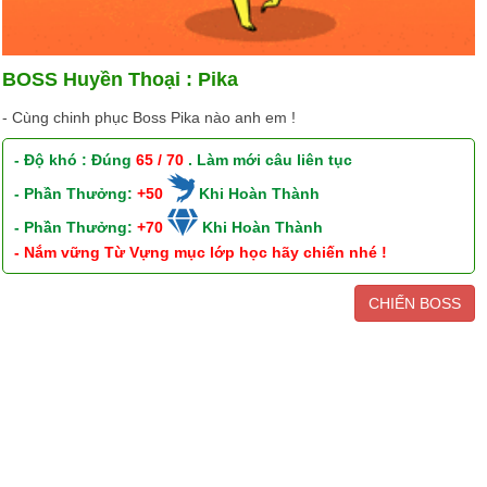
BOSS Huyền Thoại : Pika
- Cùng chinh phục Boss Pika nào anh em !
- Độ khó : Đúng
65 / 70
. Làm mới câu liên tục
- Phần Thưởng:
+50
Khi Hoàn Thành
- Phần Thưởng:
+70
Khi Hoàn Thành
- Nắm vững Từ Vựng mục lớp học hãy chiến nhé !
CHIẾN BOSS