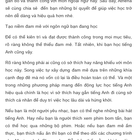
gắn bó và thành công với môn ngoại ngữ này. Sau đây, Athena
sẽ cùng chia sẻ đến bạn những bí quyết để giúp việc học trở
nên dễ dàng và hiệu quả hơn nhé.
Tạo niềm đam mê với ngôn ngữ bạn đang học
Để có thể kiên trì và đạt được thành công trong mọi mục tiêu,
rõ ràng không thể thiếu đam mê. Tất nhiên, khi bạn học tiếng
Anh cũng vậy.
Rõ ràng không phải ai cũng có sở thích hay năng khiếu với môn
học này. Song việc tự xây dựng đam mê dựa trên những khía
cạnh đẹp đẽ mà nó vốn có lại là điều hoàn toàn có thể. Và một
trong những phương pháp mang đến động lực học tiếng Anh
hiệu quả chính là học vì sở thích hay gắn tiếng Anh đi cùng sở
thích cá nhân để duy trì việc học lâu dài và hứng khởi.
Nếu bạn là một người yêu nhạc, bạn có thể nghe những bài hát
tiếng Anh. Hay nếu bạn là người thích xem phim bom tấn, bạn
có thể học qua những bộ phim. Hoặc nếu bạn đam mê ẩm
thực, bạn thích nấu ăn thì bạn có thể theo dõi các chương trình