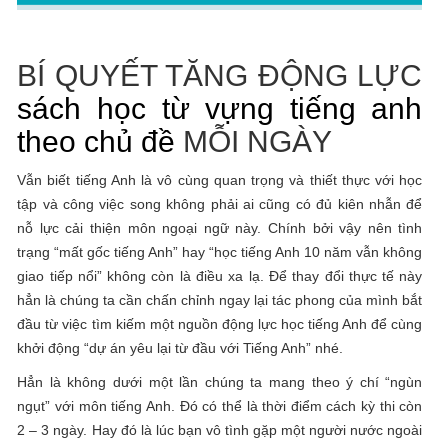
BÍ QUYẾT TĂNG ĐỘNG LỰC
sách học từ vựng tiếng anh
theo chủ đề
MỖI NGÀY
Vẫn biết tiếng Anh là vô cùng quan trọng và thiết thực với học
tập và công việc song không phải ai cũng có đủ kiên nhẫn để
nỗ lực cải thiện môn ngoại ngữ này. Chính bởi vậy nên tình
trạng “mất gốc tiếng Anh” hay “học tiếng Anh 10 năm vẫn không
giao tiếp nổi” không còn là điều xa lạ. Để thay đổi thực tế này
hẳn là chúng ta cần chấn chỉnh ngay lại tác phong của mình bắt
đầu từ việc tìm kiếm một nguồn động lực học tiếng Anh để cùng
khởi động “dự án yêu lại từ đầu với Tiếng Anh” nhé.
Hẳn là không dưới một lần chúng ta mang theo ý chí “ngùn
ngụt” với môn tiếng Anh. Đó có thể là thời điểm cách kỳ thi còn
2 – 3 ngày. Hay đó là lúc bạn vô tình gặp một người nước ngoài