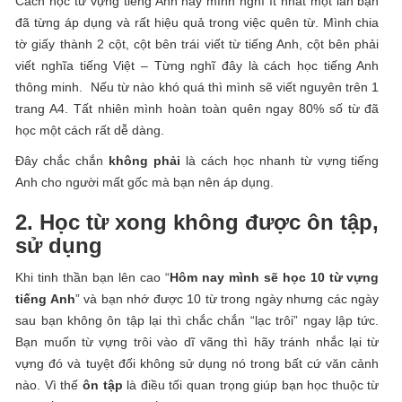
Cách học từ vựng tiếng Anh này mình nghĩ ít nhất một lần bạn
đã từng áp dụng và rất hiệu quả trong việc quên từ. Mình chia
tờ giấy thành 2 cột, cột bên trái viết từ tiếng Anh, cột bên phải
viết nghĩa tiếng Việt – Từng nghĩ đây là cách học tiếng Anh
thông minh. Nếu từ nào khó quá thì mình sẽ viết nguyên trên 1
trang A4. Tất nhiên mình hoàn toàn quên ngay 80% số từ đã
học một cách rất dễ dàng.
Đây chắc chắn
không phải
là cách học nhanh từ vựng tiếng
Anh cho người mất gốc mà bạn nên áp dụng.
2. Học từ xong không được ôn tập,
sử dụng
Khi tinh thần bạn lên cao “
Hôm nay mình sẽ học 10 từ vựng
tiếng Anh
” và bạn nhớ được 10 từ trong ngày nhưng các ngày
sau bạn không ôn tập lại thì chắc chắn “lạc trôi” ngay lập tức.
Bạn muốn từ vựng trôi vào dĩ vãng thì hãy tránh nhắc lại từ
vựng đó và tuyệt đối không sử dụng nó trong bất cứ văn cảnh
nào. Vì thế
ôn tập
là điều tối quan trọng giúp bạn học thuộc từ