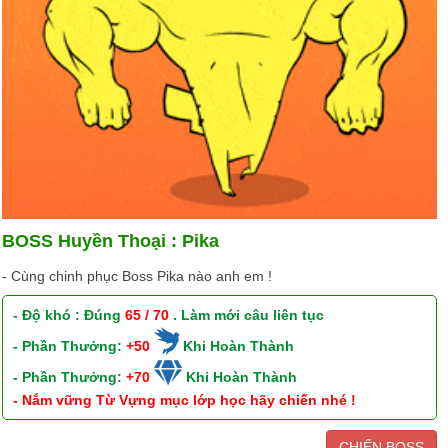
BOSS Huyền Thoại : Pika
- Cùng chinh phục Boss Pika nào anh em !
- Độ khó : Đúng
65 / 70
. Làm mới câu liên tục
- Phần Thưởng:
+50
Khi Hoàn Thành
- Phần Thưởng:
+70
Khi Hoàn Thành
- Nắm vững Từ Vựng mục lớp học hãy chiến nhé !
CHIẾN BOSS