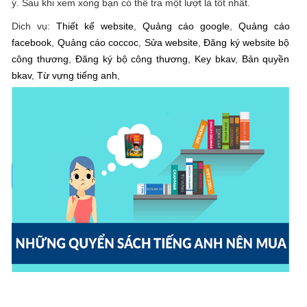
ý. Sau khi xem xong bạn có thể tra một lượt là tốt nhất.
Dich vụ:
Thiết kế website
,
Quảng cáo google
,
Quảng cáo
facebook
,
Quảng cáo coccoc
,
Sửa website
,
Đăng ký website bộ
công thương
,
Đăng ký bộ công thương
,
Key bkav
,
Bản quyền
bkav
,
Từ vựng tiếng anh
,