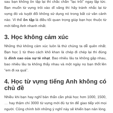
sau bạn không ôn tập lại thì chắc chắn “lạc trôi” ngay lập tức.
Bạn muốn từ vựng trôi vào dĩ vãng thì hãy tránh nhắc lại từ
vựng đó và tuyệt đối không sử dụng nó trong bất cứ văn cảnh
nào. Vì thế
ôn tập
là điều tối quan trọng giúp bạn học thuộc từ
mới tiếng Anh nhanh nhất.
3. Học không cảm xúc
Những thứ không cảm xúc luôn là thứ chúng ta dễ quên nhất.
Bạn học 1 từ theo cách khô khan là chép đi chép lại thì đúng
là
đỉnh cao của sự tẻ nhạt
. Bao nhiêu lâu ta không gặp nhau,
bao nhiêu lâu ta không thấy nhau và một ngày nọ bạn thốt lên
“em đi xa quá”.
4. Học từ vựng tiếng Anh không có
chủ đề
Nhiều khi bạn hay nghĩ bản thẩn cần phải học hơn 1000, 1500,
… hay thậm chí 3000 từ vựng mới đủ tự tin để giao tiếp với mọi
người. Cũng chính bởi những ý nghĩ này sẽ khiến bạn nản lòng.