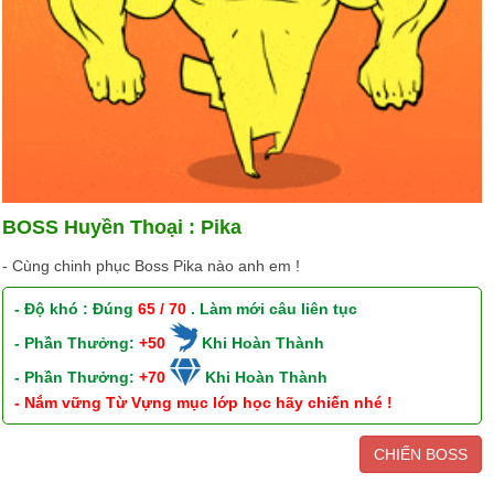
BOSS Huyền Thoại : Pika
- Cùng chinh phục Boss Pika nào anh em !
- Độ khó : Đúng
65 / 70
. Làm mới câu liên tục
- Phần Thưởng:
+50
Khi Hoàn Thành
- Phần Thưởng:
+70
Khi Hoàn Thành
- Nắm vững Từ Vựng mục lớp học hãy chiến nhé !
CHIẾN BOSS