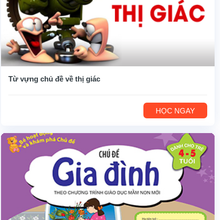
Từ vựng chủ đề về thị giác
HỌC NGAY