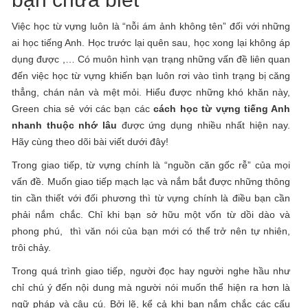
Việc học từ vựng luôn là “nỗi ám ảnh không tên” đối với những
ai học tiếng Anh. Học trước lại quên sau, học xong lại không áp
dụng được ,… Có muôn hình vạn trạng những vấn đề liên quan
đến việc học từ vựng khiến bạn luôn rơi vào tình trạng bị căng
thẳng, chán nản và mệt mỏi. Hiểu được những khó khăn này,
Green chia sẻ với các bạn các
cách học từ vựng tiếng Anh
nhanh thuộc nhớ lâu
được ứng dụng nhiều nhất hiện nay.
Hãy cùng theo dõi bài viết dưới đây!
Trong giao tiếp, từ vựng chính là “nguồn căn gốc rễ” của mọi
vấn đề. Muốn giao tiếp mạch lạc và nắm bắt được những thông
tin cần thiết với đối phương thì từ vựng chính là điều bạn cần
phải nắm chắc. Chỉ khi bạn sở hữu một vốn từ dồi dào và
phong phú, thì văn nói của bạn mới có thể trở nên tự nhiên,
trôi chảy.
Trong quá trình giao tiếp, người đọc hay người nghe hầu như
chỉ chú ý đến nội dung mà người nói muốn thể hiện ra hơn là
ngữ pháp và câu cú. Bởi lẽ, kể cả khi bạn nắm chắc các cấu